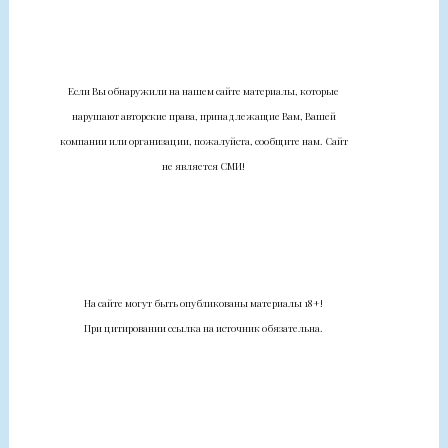
Если Вы обнаружили на нашем сайте материалы, которые
нарушают авторские права, принадлежащие Вам, Вашей
компании или организации, пожалуйста, сообщите нам. Сайт
не является СМИ!
На сайте могут быть опубликованы материалы 18+!
При цитировании ссылка на источник обязательна.