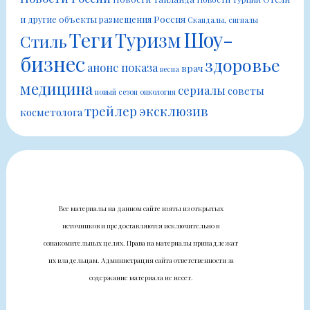
Россия
и другие объекты размещения
Скандалы, сигналы
Шоу-
Теги
Туризм
Стиль
бизнес
здоровье
анонс показа
врач
весна
медицина
сериалы
советы
новый сезон
онкология
трейлер
эксклюзив
косметолога
Все материалы на данном сайте взяты из открытых
источников и предоставляются исключительно в
ознакомительных целях. Права на материалы принадлежат
их владельцам. Администрация сайта ответственности за
содержание материала не несет.