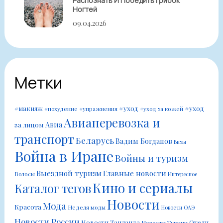
Распознать И Победить Грибок
Ногтей
09.04.2026
Метки
#уход
#уход
#макияж
#похудение
#упражнения
#уход за кожей
Авиаперевозка и
Авиа
за лицом
транспорт
Беларусь
Вадим Богданов
Визы
Война в Иране
Войны и туризм
Выездной туризм
Главные новости
Волосы
Интересное
Кино и сериалы
Каталог тегов
Новости
Мода
Красота
Неделя моды
Новости ОАЭ
Новости России
Новости Таиланда
Отели
Новости Турции