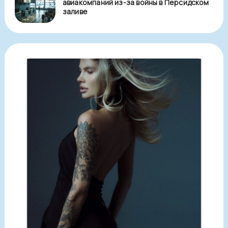
авиакомпаний из-за войны в Персидском
заливе