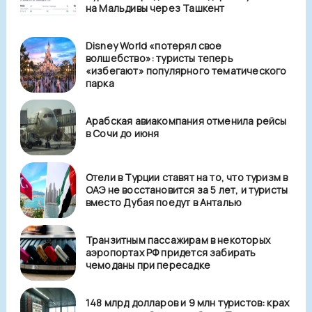
на Мальдивы через Ташкент
Disney World «потерял свое
волшебство»: туристы теперь
«избегают» популярного тематического
парка
Арабская авиакомпания отменила рейсы
в Сочи до июня
Отели в Турции ставят на то, что туризм в
ОАЭ не восстановится за 5 лет, и туристы
вместо Дубая поедут в Анталью
Транзитным пассажирам в некоторых
аэропортах РФ придется забирать
чемоданы при пересадке
148 млрд долларов и 9 млн туристов: крах