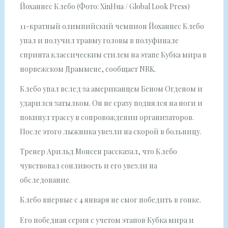
Йоханнес Клебо (Фото: XinHua / Global Look Press)
11-кратный олимпийский чемпион Йоханнес Клебо
упал и получил травму головы в полуфинале
спринта классическим стилем на этапе Кубка мира в
норвежском Драммене, сообщает NRK.
Клебо упал вслед за американцем Беном Огденом и
ударился затылком. Он не сразу поднялся на ноги и
покинул трассу в сопровождении организаторов.
После этого лыжника увезли на скорой в больницу.
Тренер Арильд Монсен рассказал, что Клебо
чувствовал сонливость и его увезли на
обследование.
Клебо впервые с 4 января не смог победить в гонке.
Его победная серия с учетом этапов Кубка мира и