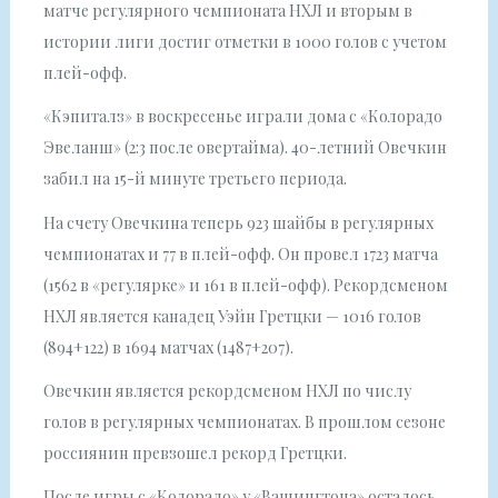
матче регулярного чемпионата НХЛ и вторым в
истории лиги достиг отметки в 1000 голов с учетом
плей-офф.
«Кэпиталз» в воскресенье играли дома с «Колорадо
Эвеланш» (2:3 после овертайма). 40-летний Овечкин
забил на 15-й минуте третьего периода.
На счету Овечкина теперь 923 шайбы в регулярных
чемпионатах и 77 в плей-офф. Он провел 1723 матча
(1562 в «регулярке» и 161 в плей-офф). Рекордсменом
НХЛ является канадец Уэйн Гретцки — 1016 голов
(894+122) в 1694 матчах (1487+207).
Овечкин является рекордсменом НХЛ по числу
голов в регулярных чемпионатах. В прошлом сезоне
россиянин превзошел рекорд Гретцки.
После игры с «Колорадо» у «Вашингтона» осталось