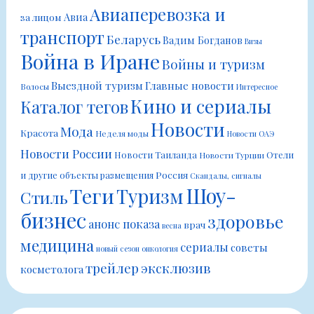
Авиаперевозка и
Авиа
за лицом
транспорт
Беларусь
Вадим Богданов
Визы
Война в Иране
Войны и туризм
Выездной туризм
Главные новости
Волосы
Интересное
Кино и сериалы
Каталог тегов
Новости
Мода
Красота
Неделя моды
Новости ОАЭ
Новости России
Новости Таиланда
Отели
Новости Турции
Россия
и другие объекты размещения
Скандалы, сигналы
Шоу-
Теги
Туризм
Стиль
бизнес
здоровье
анонс показа
врач
весна
медицина
сериалы
советы
новый сезон
онкология
трейлер
эксклюзив
косметолога