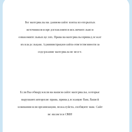
Все материалы на данном сайте взяты из открытых
источников и предоставляются исключительно в
ознакомительных целях. Права на материалы принадлежат
их владельцам. Администрация сайта ответственности за
содержание материала не несет.
Если Вы обнаружили на нашем сайте материалы, которые
нарушают авторские права, принадлежащие Вам, Вашей
компании или организации, пожалуйста, сообщите нам. Сайт
не является СМИ!