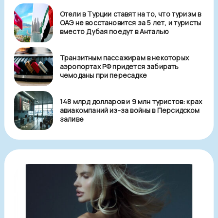
Отели в Турции ставят на то, что туризм в
ОАЭ не восстановится за 5 лет, и туристы
вместо Дубая поедут в Анталью
Транзитным пассажирам в некоторых
аэропортах РФ придется забирать
чемоданы при пересадке
148 млрд долларов и 9 млн туристов: крах
авиакомпаний из-за войны в Персидском
заливе