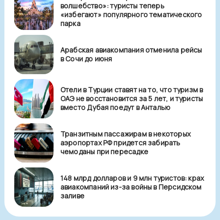
волшебство»: туристы теперь
«избегают» популярного тематического
парка
Арабская авиакомпания отменила рейсы
в Сочи до июня
Отели в Турции ставят на то, что туризм в
ОАЭ не восстановится за 5 лет, и туристы
вместо Дубая поедут в Анталью
Транзитным пассажирам в некоторых
аэропортах РФ придется забирать
чемоданы при пересадке
148 млрд долларов и 9 млн туристов: крах
авиакомпаний из-за войны в Персидском
заливе