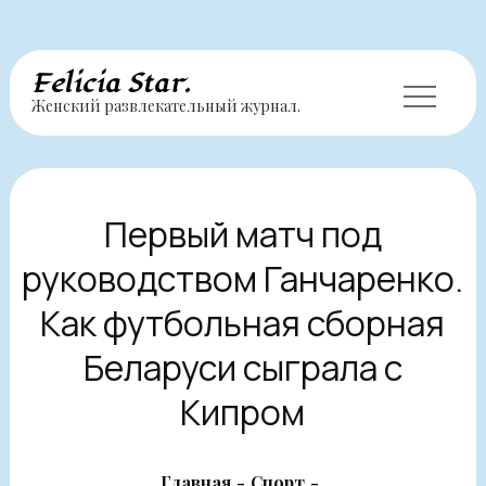
Перейти
Felicia Star.
Женский развлекательный журнал.
к
содержимому
Первый матч под
руководством Ганчаренко.
Как футбольная сборная
Беларуси сыграла с
Кипром
Главная
Спорт