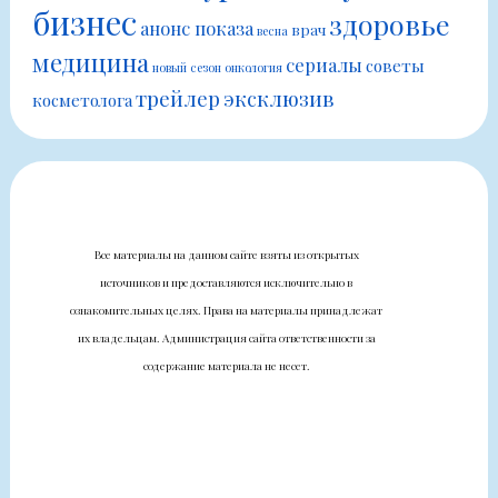
бизнес
здоровье
анонс показа
врач
весна
медицина
сериалы
советы
новый сезон
онкология
трейлер
эксклюзив
косметолога
Все материалы на данном сайте взяты из открытых
источников и предоставляются исключительно в
ознакомительных целях. Права на материалы принадлежат
их владельцам. Администрация сайта ответственности за
содержание материала не несет.