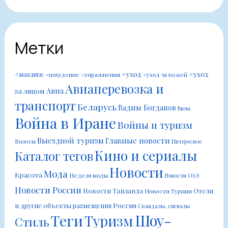
Метки
#уход
#уход
#макияж
#похудение
#упражнения
#уход за кожей
Авиаперевозка и
Авиа
за лицом
транспорт
Беларусь
Вадим Богданов
Визы
Война в Иране
Войны и туризм
Выездной туризм
Главные новости
Волосы
Интересное
Кино и сериалы
Каталог тегов
Новости
Мода
Красота
Неделя моды
Новости ОАЭ
Новости России
Новости Таиланда
Отели
Новости Турции
Россия
и другие объекты размещения
Скандалы, сигналы
Шоу-
Теги
Туризм
Стиль