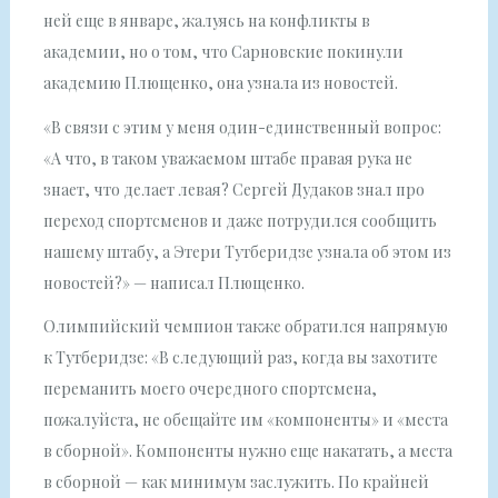
ней еще в январе, жалуясь на конфликты в
академии, но о том, что Сарновские покинули
академию Плющенко, она узнала из новостей.
«В связи с этим у меня один-единственный вопрос:
«А что, в таком уважаемом штабе правая рука не
знает, что делает левая? Сергей Дудаков знал про
переход спортсменов и даже потрудился сообщить
нашему штабу, а Этери Тутберидзе узнала об этом из
новостей?» — написал Плющенко.
Олимпийский чемпион также обратился напрямую
к Тутберидзе: «В следующий раз, когда вы захотите
переманить моего очередного спортсмена,
пожалуйста, не обещайте им «компоненты» и «места
в сборной». Компоненты нужно еще накатать, а места
в сборной — как минимум заслужить. По крайней