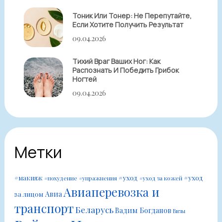
Тоник Или Тонер: Не Перепутайте,
Если Хотите Получить Результат
09.04.2026
Тихий Враг Ваших Ног: Как
Распознать И Победить Грибок
Ногтей
09.04.2026
Метки
#уход
#уход
#макияж
#похудение
#упражнения
#уход за кожей
Авиаперевозка и
Авиа
за лицом
транспорт
Беларусь
Вадим Богданов
Визы