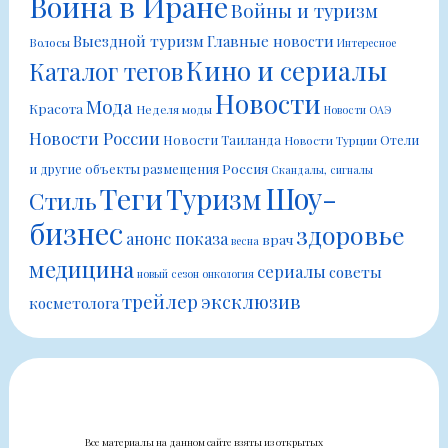
Война в Иране
Войны и туризм
Выездной туризм
Главные новости
Волосы
Интересное
Кино и сериалы
Каталог тегов
Новости
Мода
Красота
Неделя моды
Новости ОАЭ
Новости России
Новости Таиланда
Отели
Новости Турции
Россия
и другие объекты размещения
Скандалы, сигналы
Шоу-
Теги
Туризм
Стиль
бизнес
здоровье
анонс показа
врач
весна
медицина
сериалы
советы
новый сезон
онкология
трейлер
эксклюзив
косметолога
Все материалы на данном сайте взяты из открытых