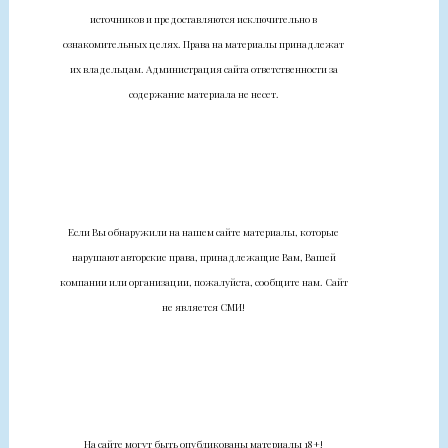
источников и предоставляются исключительно в
ознакомительных целях. Права на материалы принадлежат
их владельцам. Администрация сайта ответственности за
содержание материала не несет.
Если Вы обнаружили на нашем сайте материалы, которые
нарушают авторские права, принадлежащие Вам, Вашей
компании или организации, пожалуйста, сообщите нам. Сайт
не является СМИ!
На сайте могут быть опубликованы материалы 18+!