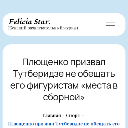
Перейти
Felicia Star.
Женский развлекательный журнал.
к
содержимому
Плющенко призвал
Тутберидзе не обещать
его фигуристам «места в
сборной»
Главная
Спорт
Плющенко призвал Тутберидзе не обещать его