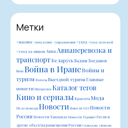
Метки
#уход
#макияж
#похудение
#упражнения
#уход за кожей
Авиаперевозка и
Авиа
#уход за лицом
транспорт
Беларусь
Вадим Богданов
Война в Иране
Войны и
Визы
туризм
Выездной туризм
Главные
Волосы
Каталог тегов
новости
Интересное
Кино и сериалы
Мода
Красота
Новости
Новости
Неделя моды
Новости ОАЭ
России
Новости Таиланда
Отели и
Новости Турции
Россия
другие объекты размещения
Скандалы, сигналы