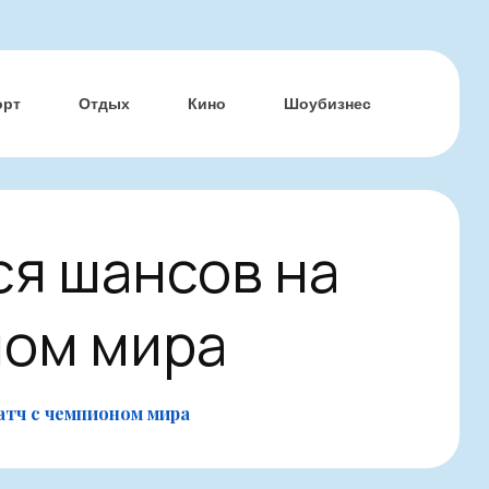
орт
Отдых
Кино
Шоубизнес
ся шансов на
ном мира
тч с чемпионом мира