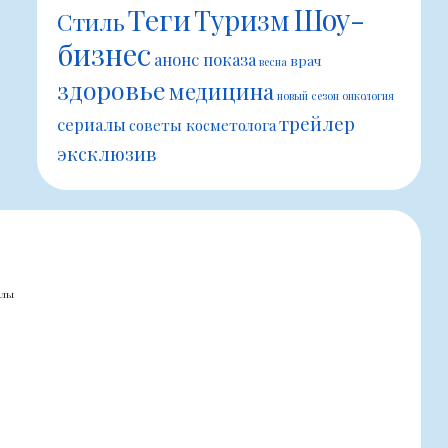
Шоу-
Теги
Туризм
Стиль
бизнес
анонс показа
врач
весна
здоровье
медицина
новый сезон
онкология
трейлер
сериалы
советы косметолога
эксклюзив
алы