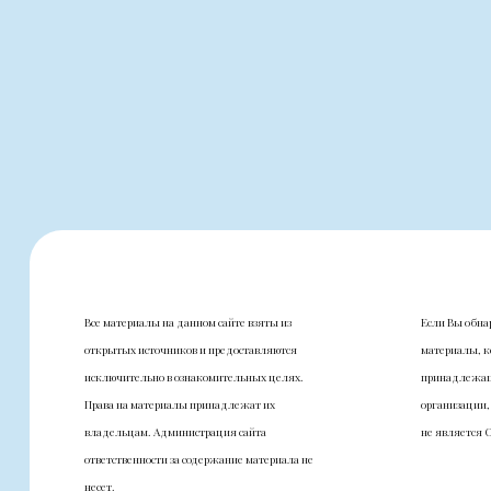
Все материалы на данном сайте взяты из
Если Вы обна
открытых источников и предоставляются
материалы, к
исключительно в ознакомительных целях.
принадлежащ
Права на материалы принадлежат их
организации,
владельцам. Администрация сайта
не является 
ответственности за содержание материала не
несет.