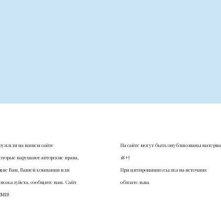
ружили на нашем сайте
На сайте могут быть опубликованы матери
оторые нарушают авторские права,
18+!
ие Вам, Вашей компании или
При цитировании ссылка на источник
 пожалуйста, сообщите нам. Сайт
обязательна.
СМИ!