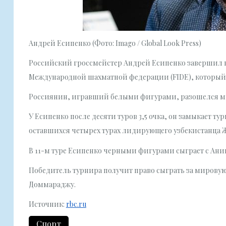
Андрей Есипенко (Фото: Imago / Global Look Press)
Российский гроссмейстер Андрей Есипенко завершил в
Международной шахматной федерации (FIDE), который 
Россиянин, игравший белыми фигурами, разошелся ми
У Есипенко после десяти туров 3,5 очка, он замыкает 
оставшихся четырех турах лидирующего узбекистанца Ж
В 11-м туре Есипенко черными фигурами сыграет с Ан
Победитель турнира получит право сыграть за миров
Доммараджу.
Источник:
rbc.ru
Спорт