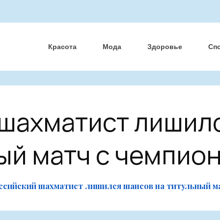
Красота
Мода
Здоровье
Сп
шахматист лишил
ый матч с чемпио
ссийский шахматист лишился шансов на титульный ма