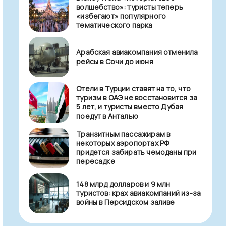
волшебство»: туристы теперь
«избегают» популярного
тематического парка
Арабская авиакомпания отменила
рейсы в Сочи до июня
Отели в Турции ставят на то, что
туризм в ОАЭ не восстановится за
5 лет, и туристы вместо Дубая
поедут в Анталью
Транзитным пассажирам в
некоторых аэропортах РФ
придется забирать чемоданы при
пересадке
148 млрд долларов и 9 млн
туристов: крах авиакомпаний из-за
войны в Персидском заливе