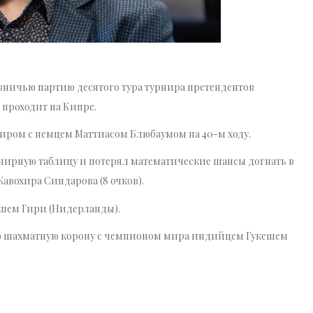
ничью партию десятого тура турнира претендентов
проходит на Кипре.
ром с немцем Маттиасом Блюбаумом на 40-м ходу.
турнирную таблицу и потерял математические шансы догнать в
авохира Синдарова (8 очков).
ишем Гири (Нидерланды).
ую шахматную корону с чемпионом мира индийцем Гукешем