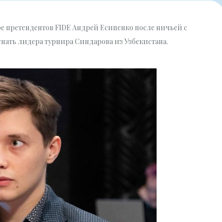
е претендентов FIDE Андрей Есипенко после ничьей с
ать лидера турнира Синдарова из Узбекистана.