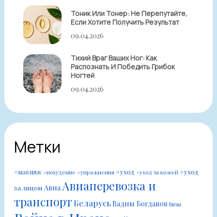
Тоник Или Тонер: Не Перепутайте,
Если Хотите Получить Результат
09.04.2026
Тихий Враг Ваших Ног: Как
Распознать И Победить Грибок
Ногтей
09.04.2026
Метки
#уход
#уход
#макияж
#похудение
#упражнения
#уход за кожей
Авиаперевозка и
Авиа
за лицом
транспорт
Беларусь
Вадим Богданов
Визы