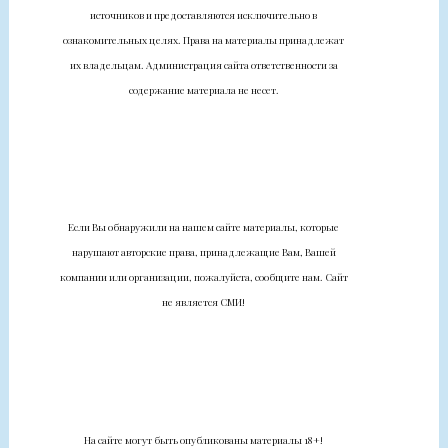
источников и предоставляются исключительно в
ознакомительных целях. Права на материалы принадлежат
их владельцам. Администрация сайта ответственности за
содержание материала не несет.
Если Вы обнаружили на нашем сайте материалы, которые
нарушают авторские права, принадлежащие Вам, Вашей
компании или организации, пожалуйста, сообщите нам. Сайт
не является СМИ!
На сайте могут быть опубликованы материалы 18+!