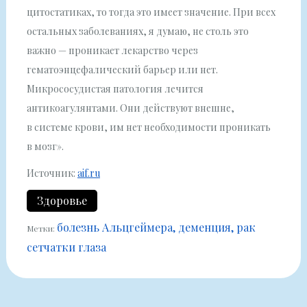
цитостатиках, то тогда это имеет значение. При всех
остальных заболеваниях, я думаю, не столь это
важно — проникает лекарство через
гематоэнцефалический барьер или нет.
Микрососудистая патология лечится
антикоагулянтами. Они действуют внешне,
в системе крови, им нет необходимости проникать
в мозг».
Источник:
aif.ru
Здоровье
болезнь Альцгеймера
деменция
рак
Метки:
сетчатки глаза