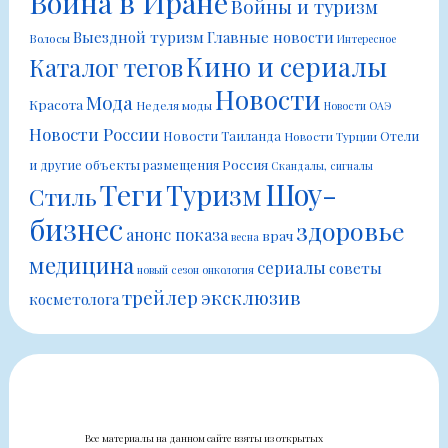
Война в Иране
Войны и туризм
Выездной туризм
Главные новости
Волосы
Интересное
Кино и сериалы
Каталог тегов
Новости
Мода
Красота
Неделя моды
Новости ОАЭ
Новости России
Новости Таиланда
Отели
Новости Турции
Россия
и другие объекты размещения
Скандалы, сигналы
Шоу-
Теги
Туризм
Стиль
бизнес
здоровье
анонс показа
врач
весна
медицина
сериалы
советы
новый сезон
онкология
трейлер
эксклюзив
косметолога
Все материалы на данном сайте взяты из открытых