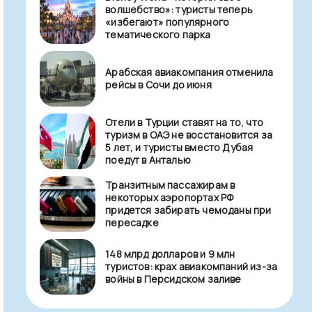
волшебство»: туристы теперь
«избегают» популярного
тематического парка
Арабская авиакомпания отменила
рейсы в Сочи до июня
Отели в Турции ставят на то, что
туризм в ОАЭ не восстановится за
5 лет, и туристы вместо Дубая
поедут в Анталью
Транзитным пассажирам в
некоторых аэропортах РФ
придется забирать чемоданы при
пересадке
148 млрд долларов и 9 млн
туристов: крах авиакомпаний из-за
войны в Персидском заливе