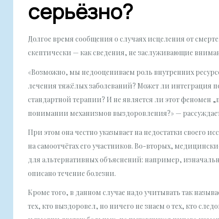
серьёзно?
Долгое время сообщения о случаях исцеления от смер
скептически — как сведения, не заслуживающие вниман
«Возможно, мы недооцениваем роль внутренних ресурсо
лечения тяжёлых заболеваний? Может ли интеграция по
стандартной терапии? И не является ли этот феномен 
понимании механизмов выздоровления?» — рассуждает
При этом она честно указывает на недостатки своего и
на самоотчётах его участников. Во-вторых, медицински
для альтернативных объяснений: например, изначаль
описано течение болезни.
Кроме того, в данном случае надо учитывать так наз
тех, кто выздоровел, но ничего не знаем о тех, кто сле