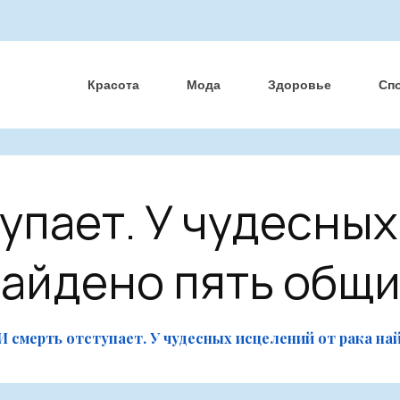
Красота
Мода
Здоровье
Сп
упает. У чудесны
найдено пять общи
И смерть отступает. У чудесных исцелений от рака на