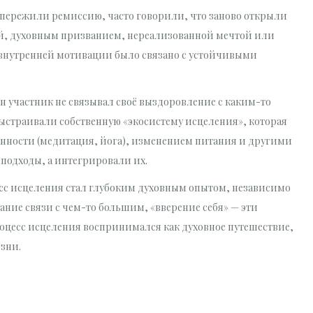
 пережили ремиссию, часто говорили, что заново открыли
ьёй, духовным призванием, нереализованной мечтой или
 внутренней мотивации было связано с устойчивыми
н участник не связывал своё выздоровление с каким-то
ыстраивали собственную «экосистему исцеления», которая
нности (медитация, йога), изменением питания и другими
 подходы, а интегрировали их.
есс исцеления стал глубоким духовным опытом, независимо
ние связи с чем-то большим, «вверение себя» — эти
оцесс исцеления воспринимался как духовное путешествие,
зни.