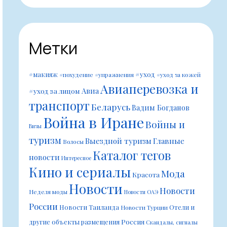
Метки
#уход
#макияж
#похудение
#упражнения
#уход за кожей
Авиаперевозка и
Авиа
#уход за лицом
транспорт
Беларусь
Вадим Богданов
Война в Иране
Войны и
Визы
туризм
Выездной туризм
Главные
Волосы
Каталог тегов
новости
Интересное
Кино и сериалы
Мода
Красота
Новости
Новости
Неделя моды
Новости ОАЭ
России
Новости Таиланда
Отели и
Новости Турции
Россия
другие объекты размещения
Скандалы, сигналы