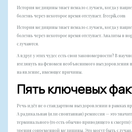
История медицины знает немало случаев, когда у паци
болезнь через некоторое время отступает. freepik.com
История медицины знает немало случаев, когда у паци
болезнь через некоторое время отступает. Анализы в но
случаются.
А вдруг у этих чудес есть свои закономерности? В науч
взглянуть на феномен необъяснимого выздоровления пр
на явление, имеющее причины.
Пять ключевых фа
Речь идёт не о стандартном выздоровлении в рамках п
А радикальная (или спонтанная) ремиссия — это значит
терминального (то есть обычно приводящего к смерти) 
зрения современной медицины. Это могут быть случаи,