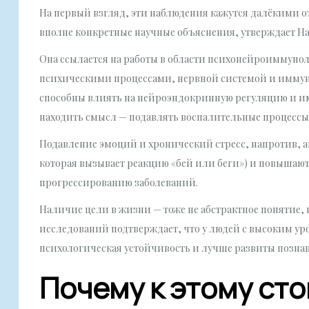
На первый взгляд, эти наблюдения кажутся далёкими о
вполне конкретные научные объяснения, утверждает На
Она ссылается на работы в области психонейроиммун
психическими процессами, нервной системой и иммуни
способны влиять на нейроэндокринную регуляцию и и
находить смысл — подавлять воспалительные процессы
Подавление эмоций и хронический стресс, напротив, а
которая вызывает реакцию «бей или беги») и повышают
прогрессированию заболеваний.
Наличие цели в жизни — тоже не абстрактное понятие,
исследований подтверждает, что у людей с высоким у
психологическая устойчивость и лучше развиты позн
Почему к этому сто