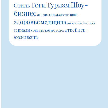
Шоу-
Теги
Туризм
Стиль
бизнес
анонс показа
врач
весна
здоровье
медицина
новый сезон
онкология
трейлер
сериалы
советы косметолога
эксклюзив