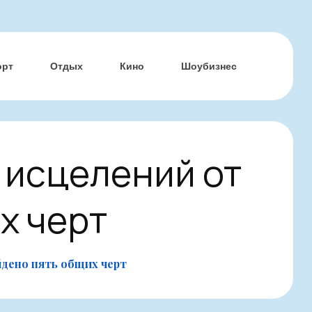
орт
Отдых
Кино
Шоубизнес
х исцелений от
х черт
йдено пять общих черт