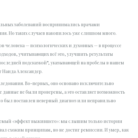
тельных заболеваний воспринимались врачами
ия. Но таких случаев накопилось уже слишком много.
в человека — психологических и духовных — в процессе
дходов, учитывающих всё это, улучшить результаты
„последней подсказкой“, указывающей на пробелы в нашем
 Наида Александер.
сследования. Во-первых, оно основано исключительно
е данные не были проверены, а это оставляет возможность
но был поставлен неверный диагноз или неправильно
ываемый «эффект выжившего»: мы слышим только истории
довал схожим принципам, но не достиг ремиссии. И умер, как