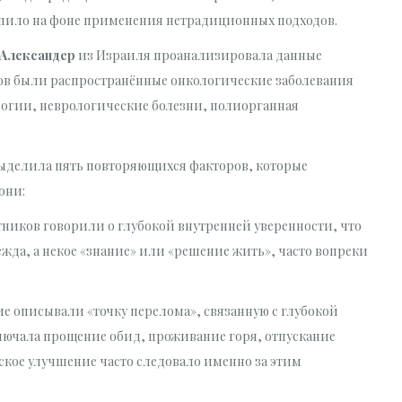
упило на фоне применения нетрадиционных подходов.
 Александер
из Израиля проанализировала данные
зов были распространённые онкологические заболевания
логии, неврологические болезни, полиорганная
выделила пять повторяющихся факторов, которые
они:
стников говорили о глубокой внутренней уверенности, что
ежда, а некое «знание» или «решение жить», часто вопреки
ие описывали «точку перелома», связанную с глубокой
лючала прощение обид, проживание горя, отпускание
ское улучшение часто следовало именно за этим