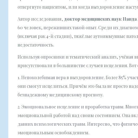
отвергнуто пациентом, или когда выздоровление наст
Автор исследования,
доктор медицинских наук Наида
60 человек, переживших такой опыт. Среди их диагно
(включая рак 4-й стадии), тяжёлые аутоиммунные пато
недостаточность.
Используя опросники и тематический анализ, учёная 
присутствовали в большинстве случаев исцеления. Вот 
1. Непоколебимая вера в выздоровление. Более 85% уча
они смогут исцелиться. Причём это была не просто над
безнадежному медицинскому прогнозу.
2. Эмоциональное исцеление и проработка травм. Мног
эмоциональной работой над своим состоянием. Она вк
давних психологических травм. Интересно, что физиче
эмоциональным освобождением.