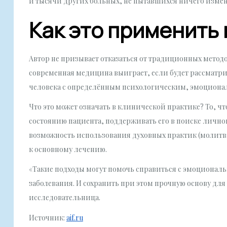
и тысячи других больных, не пытавшихся ничего измен
Как это применить 
Автор не призывает отказаться от традиционных методо
современная медицина выиграет, если будет рассматрив
человека с определённым психологическим, эмоциона
Что это может означать в клинической практике? То, 
состоянию пациента, поддерживать его в поиске личног
возможность использования духовных практик (молитв
к основному лечению.
«Такие подходы могут помочь справиться с эмоционал
заболевания. И сохранить при этом прочную основу для
исследовательница.
Источник:
aif.ru