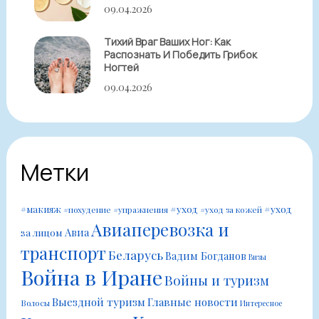
09.04.2026
Тихий Враг Ваших Ног: Как
Распознать И Победить Грибок
Ногтей
09.04.2026
Метки
#уход
#уход
#макияж
#похудение
#упражнения
#уход за кожей
Авиаперевозка и
Авиа
за лицом
транспорт
Беларусь
Вадим Богданов
Визы
Война в Иране
Войны и туризм
Выездной туризм
Главные новости
Волосы
Интересное