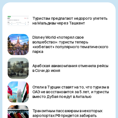
Туристам предлагают недорого улететь
на Мальдивы через Ташкент
Disney World «потерял свое
волшебство»: туристы теперь
«избегают» популярного тематического
парка
Арабская авиакомпания отменила рейсы
в Сочи до июня
Отели в Турции ставят на то, что туризм в
ОАЭ не восстановится за 5 лет, и туристы
вместо Дубая поедут в Анталью
Транзитным пассажирам в некоторых
аэропортах РФ придется забирать