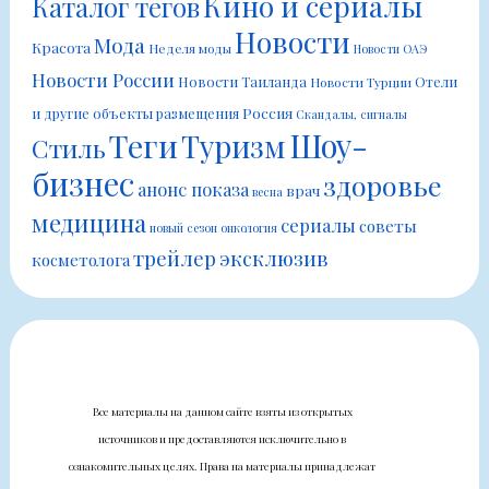
Кино и сериалы
Каталог тегов
Новости
Мода
Красота
Неделя моды
Новости ОАЭ
Новости России
Новости Таиланда
Отели
Новости Турции
Россия
и другие объекты размещения
Скандалы, сигналы
Шоу-
Теги
Туризм
Стиль
бизнес
здоровье
анонс показа
врач
весна
медицина
сериалы
советы
новый сезон
онкология
трейлер
эксклюзив
косметолога
Все материалы на данном сайте взяты из открытых
источников и предоставляются исключительно в
ознакомительных целях. Права на материалы принадлежат