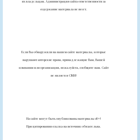
их владельцам. Администрация сайта ответственности за
содержание материала не несет.
Если Вы обнаружили на нашем сайте материалы, которые
нарушают авторские права, принадлежащие Вам, Вашей
компании или организации, пожалуйста, сообщите нам. Сайт
не является СМИ!
На сайте могут быть опубликованы материалы 18+!
При цитировании ссылка на источник обязательна.