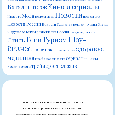
Кино и сериалы
Каталог тегов
Новости
Мода
Красота
Неделя моды
Новости ОАЭ
Новости России
Новости Таиланда
Отели
Новости Турции
Россия
и другие объекты размещения
Скандалы, сигналы
Шоу-
Теги
Туризм
Стиль
бизнес
здоровье
анонс показа
врач
весна
медицина
сериалы
советы
новый сезон
онкология
трейлер
эксклюзив
косметолога
Все материалы на данном сайте взяты из открытых
источников и предоставляются исключительно в
ознакомительных целях. Права на материалы принадлежат