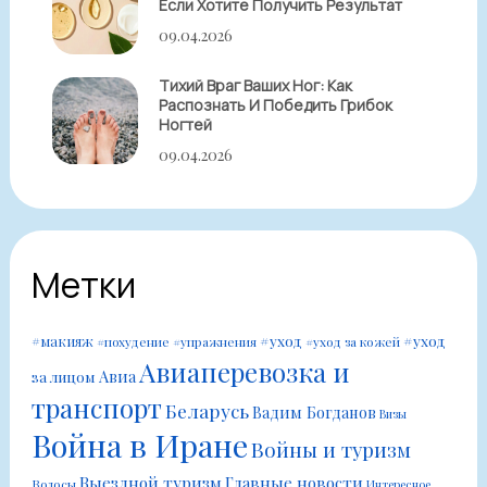
Если Хотите Получить Результат
09.04.2026
Тихий Враг Ваших Ног: Как
Распознать И Победить Грибок
Ногтей
09.04.2026
Метки
#уход
#уход
#макияж
#похудение
#упражнения
#уход за кожей
Авиаперевозка и
Авиа
за лицом
транспорт
Беларусь
Вадим Богданов
Визы
Война в Иране
Войны и туризм
Выездной туризм
Главные новости
Волосы
Интересное