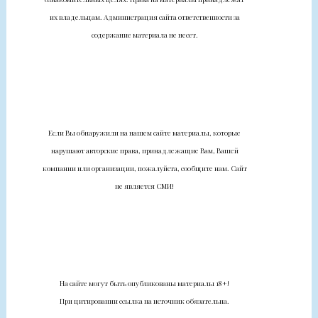
их владельцам. Администрация сайта ответственности за
содержание материала не несет.
Если Вы обнаружили на нашем сайте материалы, которые
нарушают авторские права, принадлежащие Вам, Вашей
компании или организации, пожалуйста, сообщите нам. Сайт
не является СМИ!
На сайте могут быть опубликованы материалы 18+!
При цитировании ссылка на источник обязательна.