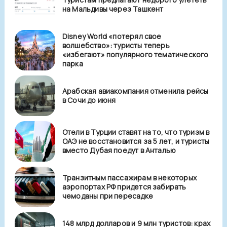
на Мальдивы через Ташкент
Disney World «потерял свое
волшебство»: туристы теперь
«избегают» популярного тематического
парка
Арабская авиакомпания отменила рейсы
в Сочи до июня
Отели в Турции ставят на то, что туризм в
ОАЭ не восстановится за 5 лет, и туристы
вместо Дубая поедут в Анталью
Транзитным пассажирам в некоторых
аэропортах РФ придется забирать
чемоданы при пересадке
148 млрд долларов и 9 млн туристов: крах