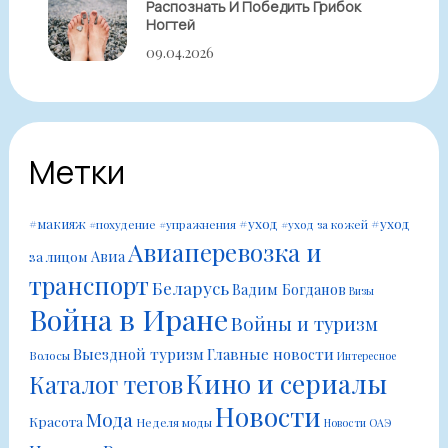
Распознать И Победить Грибок
Ногтей
09.04.2026
Метки
#уход
#уход
#макияж
#похудение
#упражнения
#уход за кожей
Авиаперевозка и
Авиа
за лицом
транспорт
Беларусь
Вадим Богданов
Визы
Война в Иране
Войны и туризм
Выездной туризм
Главные новости
Волосы
Интересное
Кино и сериалы
Каталог тегов
Новости
Мода
Красота
Неделя моды
Новости ОАЭ