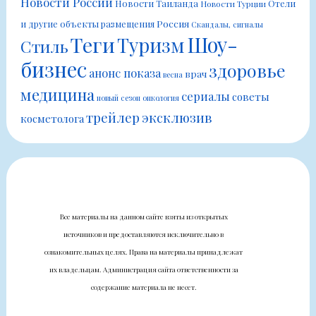
Новости России
Новости Таиланда
Отели
Новости Турции
Россия
и другие объекты размещения
Скандалы, сигналы
Шоу-
Теги
Туризм
Стиль
бизнес
здоровье
анонс показа
врач
весна
медицина
сериалы
советы
новый сезон
онкология
трейлер
эксклюзив
косметолога
Все материалы на данном сайте взяты из открытых
источников и предоставляются исключительно в
ознакомительных целях. Права на материалы принадлежат
их владельцам. Администрация сайта ответственности за
содержание материала не несет.