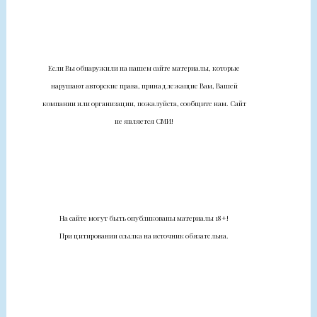
Если Вы обнаружили на нашем сайте материалы, которые
нарушают авторские права, принадлежащие Вам, Вашей
компании или организации, пожалуйста, сообщите нам. Сайт
не является СМИ!
На сайте могут быть опубликованы материалы 18+!
При цитировании ссылка на источник обязательна.