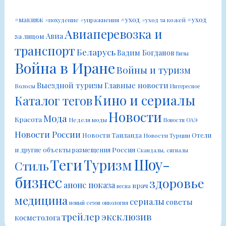
#уход
#уход
#макияж
#похудение
#упражнения
#уход за кожей
Авиаперевозка и
Авиа
за лицом
транспорт
Беларусь
Вадим Богданов
Визы
Война в Иране
Войны и туризм
Выездной туризм
Главные новости
Волосы
Интересное
Кино и сериалы
Каталог тегов
Новости
Мода
Красота
Неделя моды
Новости ОАЭ
Новости России
Новости Таиланда
Отели
Новости Турции
Россия
и другие объекты размещения
Скандалы, сигналы
Шоу-
Теги
Туризм
Стиль
бизнес
здоровье
анонс показа
врач
весна
медицина
сериалы
советы
новый сезон
онкология
трейлер
эксклюзив
косметолога