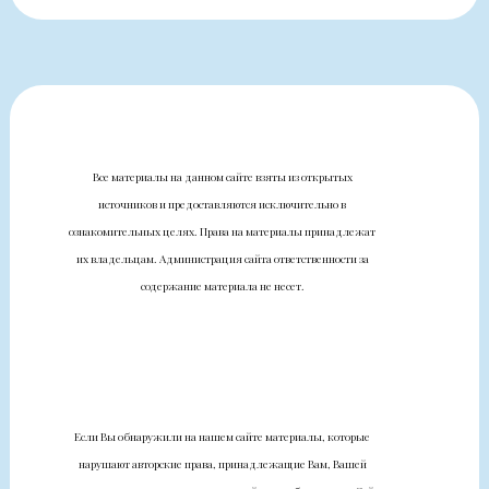
Все материалы на данном сайте взяты из открытых
источников и предоставляются исключительно в
ознакомительных целях. Права на материалы принадлежат
их владельцам. Администрация сайта ответственности за
содержание материала не несет.
Если Вы обнаружили на нашем сайте материалы, которые
нарушают авторские права, принадлежащие Вам, Вашей