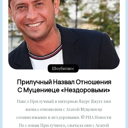
Шоубизнес
Прилучный Назвал Отношения
С Муцениеце «нездоровыми»
Павел Прилучный в интервью Лауре Джугелии
назвал отношения с Агатой Муцениеце
созависимыми и нездоровыми. © РИА Новости
По словам Прилучного, сначала они с Агатой