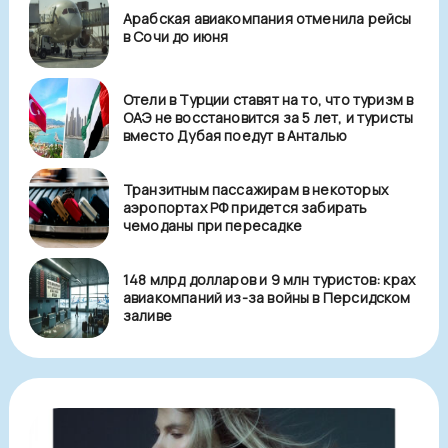
Арабская авиакомпания отменила рейсы
в Сочи до июня
Отели в Турции ставят на то, что туризм в
ОАЭ не восстановится за 5 лет, и туристы
вместо Дубая поедут в Анталью
Транзитным пассажирам в некоторых
аэропортах РФ придется забирать
чемоданы при пересадке
148 млрд долларов и 9 млн туристов: крах
авиакомпаний из-за войны в Персидском
заливе