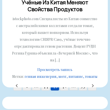
Учёные Из Китая Меняют
Свойства Продуктов
istockphoto.com Специалисты из Китая совместно
с австралийскими коллегами создали томат,
который пахнет попкорном. Используя
технологию CRISPR/Cas9, учёные точечно
отредактировали геном растения. Доцент РУДН
Регина Гурина объяснила «Вечерней Москве», что
на […]
Просмотреть запись
Метки:
генная инженерия
мозг
питание
томаты
Пагинация
1
…
44
45
46
…
53
записей