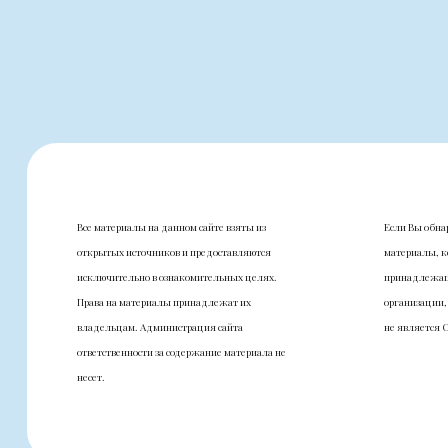
Все материалы на данном сайте взяты из
Если Вы обна
открытых источников и предоставляются
материалы, к
исключительно в ознакомительных целях.
принадлежащ
Права на материалы принадлежат их
организации,
владельцам. Администрация сайта
не является 
ответственности за содержание материала не
несет.