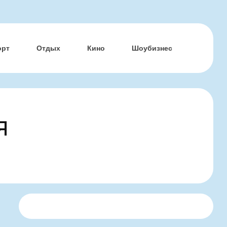
орт
Отдых
Кино
Шоубизнес
я