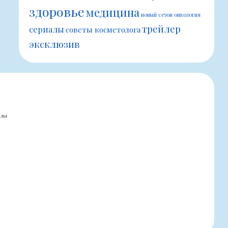
здоровье
медицина
новый сезон
онкология
трейлер
сериалы
советы косметолога
эксклюзив
алы