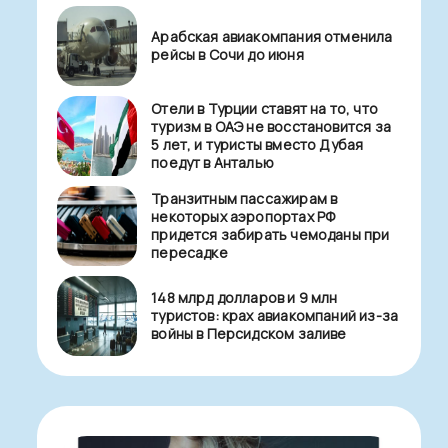
Арабская авиакомпания отменила
рейсы в Сочи до июня
Отели в Турции ставят на то, что
туризм в ОАЭ не восстановится за
5 лет, и туристы вместо Дубая
поедут в Анталью
Транзитным пассажирам в
некоторых аэропортах РФ
придется забирать чемоданы при
пересадке
148 млрд долларов и 9 млн
туристов: крах авиакомпаний из-за
войны в Персидском заливе