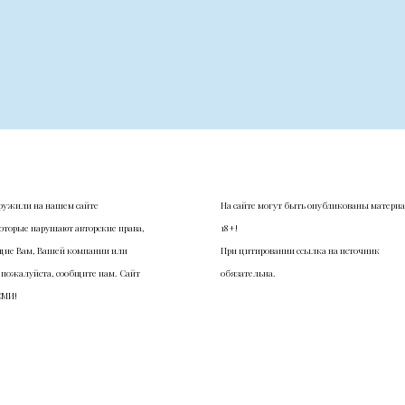
ружили на нашем сайте
На сайте могут быть опубликованы матери
оторые нарушают авторские права,
18+!
ие Вам, Вашей компании или
При цитировании ссылка на источник
 пожалуйста, сообщите нам. Сайт
обязательна.
СМИ!