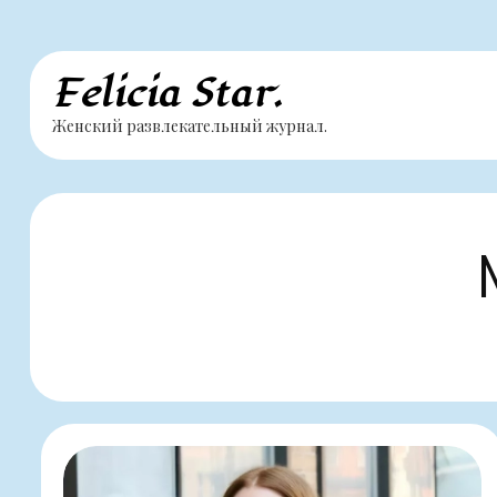
Перейти
Felicia Star.
к
Женский развлекательный журнал.
содержимому