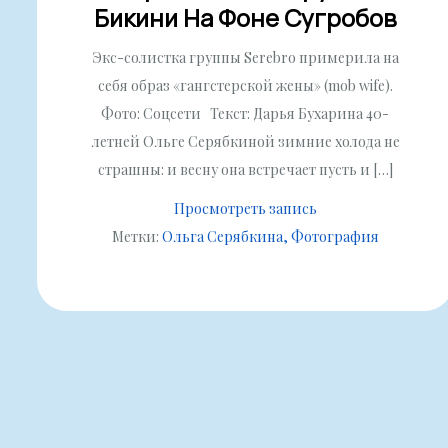
Бикини На Фоне Сугробов
Экс-солистка группы Serebro примерила на
себя образ «гангстерской жены» (mob wife).
Фото: Соцсети Текст: Дарья Бухарина 40-
летней Ольге Серябкиной зимние холода не
страшны: и весну она встречает пусть и […]
Просмотреть запись
Метки:
Ольга Серябкина
Фотография