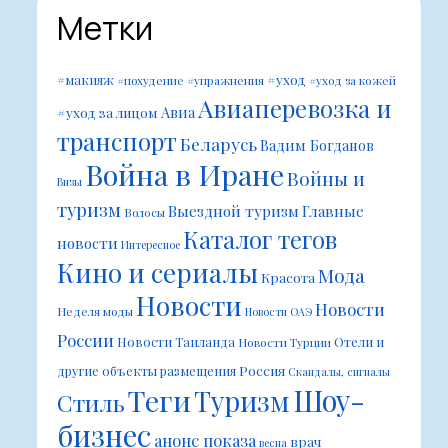
Метки
#уход
#макияж
#похудение
#упражнения
#уход за кожей
Авиаперевозка и
Авиа
#уход за лицом
транспорт
Беларусь
Вадим Богданов
Война в Иране
Войны и
Визы
туризм
Выездной туризм
Главные
Волосы
Каталог тегов
новости
Интересное
Кино и сериалы
Мода
Красота
Новости
Новости
Неделя моды
Новости ОАЭ
России
Новости Таиланда
Отели и
Новости Турции
Россия
другие объекты размещения
Скандалы, сигналы
Шоу-
Теги
Туризм
Стиль
бизнес
анонс показа
врач
весна