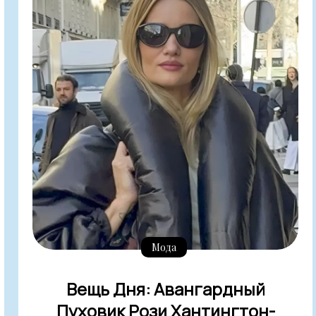
Мода
Вещь Дня: Авангардный
Пуховик Рози Хантингтон-