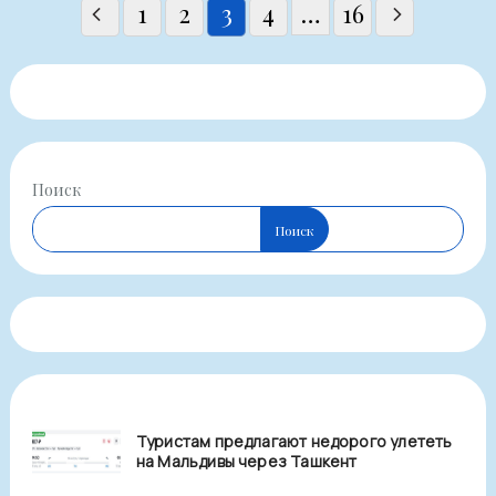
Пагинация
1
2
3
4
…
16
записей
Поиск
Поиск
Туристам предлагают недорого улететь
на Мальдивы через Ташкент