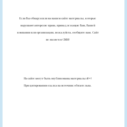
Если Вы обнаружили на нашем сайте материалы, которые
нарушают авторские права, принадлежащие Вам, Вашей
компании или организации, пожалуйста, сообщите нам. Сайт
не является СМИ!
На сайте могут быть опубликованы материалы 18+!
При цитировании ссылка на источник обязательна.