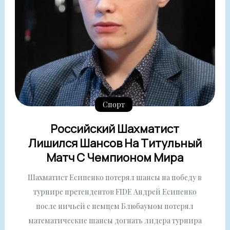
Спорт
Российский Шахматист
Лишился Шансов На Титульный
Матч С Чемпионом Мира
Шахматист Есипенко потерял шансы на победу в
турнире претендентов FIDE Андрей Есипенко
после ничьей с немцем Блюбаумом потерял
математические шансы догнать лидера турнира