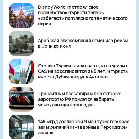
Disney World «потерял свое
волшебство»: туристы теперь
«избегают» популярного тематического
парка
Арабская авиакомпания отменила рейсы
в Сочи до июня
Отели в Турции ставят на то, что туризм в
ОАЭ не восстановится за 5 лет, и туристы
вместо Дубая поедут в Анталью
Транзитным пассажирам в некоторых
аэропортах РФ придется забирать
чемоданы при пересадке
148 млрд долларов и 9 млн туристов: крах
авиакомпаний из-за войны в Персидском
заливе