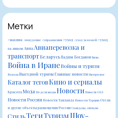
Метки
#уход
#уход
#макияж
#похудение
#упражнения
#уход за кожей
Авиаперевозка и
Авиа
за лицом
транспорт
Беларусь
Вадим Богданов
Визы
Война в Иране
Войны и туризм
Выездной туризм
Главные новости
Волосы
Интересное
Кино и сериалы
Каталог тегов
Новости
Мода
Красота
Неделя моды
Новости ОАЭ
Новости России
Новости Таиланда
Отели
Новости Турции
Россия
и другие объекты размещения
Скандалы, сигналы
Шоу-
Теги
Туризм
Стиль