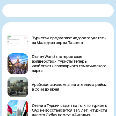
Туристам предлагают недорого улететь
на Мальдивы через Ташкент
Disney World «потерял свое
волшебство»: туристы теперь
«избегают» популярного тематического
парка
Арабская авиакомпания отменила рейсы
в Сочи до июня
Отели в Турции ставят на то, что туризм в
ОАЭ не восстановится за 5 лет, и туристы
вместо Дубая поедут в Анталью