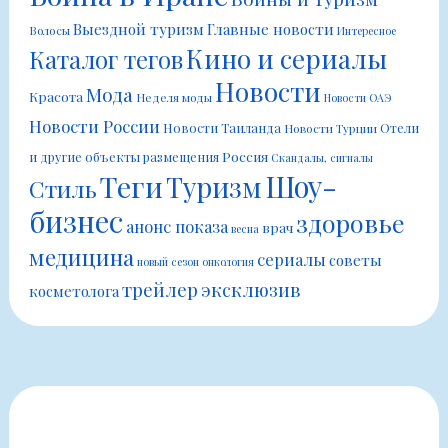
Выездной туризм
Главные новости
Волосы
Интересное
Кино и сериалы
Каталог тегов
Новости
Мода
Красота
Неделя моды
Новости ОАЭ
Новости России
Новости Таиланда
Отели
Новости Турции
Россия
и другие объекты размещения
Скандалы, сигналы
Шоу-
Теги
Туризм
Стиль
бизнес
здоровье
анонс показа
врач
весна
медицина
сериалы
советы
новый сезон
онкология
трейлер
эксклюзив
косметолога