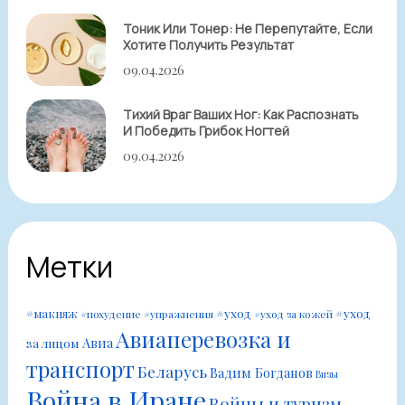
Тоник Или Тонер: Не Перепутайте, Если
Хотите Получить Результат
09.04.2026
Тихий Враг Ваших Ног: Как Распознать
И Победить Грибок Ногтей
09.04.2026
Метки
#уход
#уход
#макияж
#похудение
#упражнения
#уход за кожей
Авиаперевозка и
Авиа
за лицом
транспорт
Беларусь
Вадим Богданов
Визы
Война в Иране
Войны и туризм