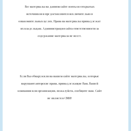
Все материалы на данном сайте взяты из открытых
источников и предоставляются исключительно в
ознакомительных целях. Права на материалы принадлежат
их владельцам. Администрация сайта ответственности за
содержание материала не несет.
Если Вы обнаружили на нашем сайте материалы, которые
нарушают авторские права, принадлежащие Вам, Вашей
компании или организации, пожалуйста, сообщите нам. Сайт
не является СМИ!