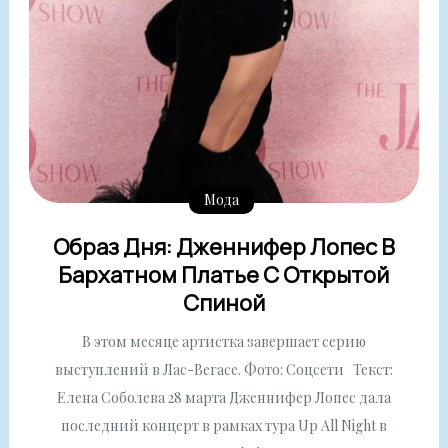
Мода
Образ Дня: Дженнифер Лопес В
Бархатном Платье С Открытой
Спиной
В этом месяце артистка завершает серию
выступлений в Лас-Вегасе. Фото: Соцсети Текст:
Елена Соболева 28 марта Дженнифер Лопес дала
последний концерт в рамках тура Up All Night в