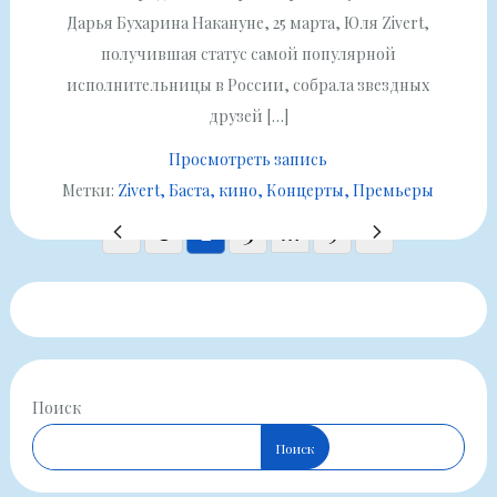
Дарья Бухарина Накануне, 25 марта, Юля Zivert,
получившая статус самой популярной
исполнительницы в России, собрала звездных
друзей […]
Просмотреть запись
Метки:
Zivert
Баста
кино
Концерты
Премьеры
Пагинация
1
2
3
…
9
записей
Поиск
Поиск