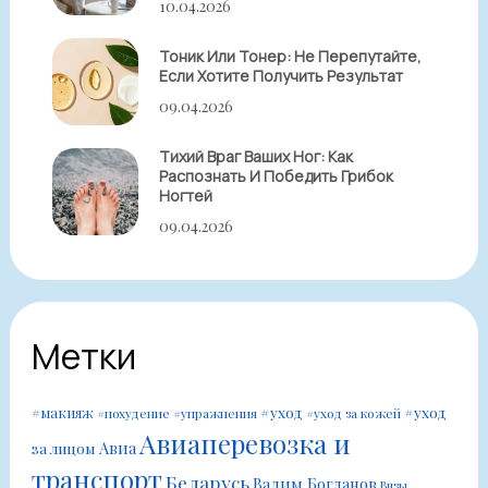
10.04.2026
Тоник Или Тонер: Не Перепутайте,
Если Хотите Получить Результат
09.04.2026
Тихий Враг Ваших Ног: Как
Распознать И Победить Грибок
Ногтей
09.04.2026
Метки
#уход
#уход
#макияж
#похудение
#упражнения
#уход за кожей
Авиаперевозка и
Авиа
за лицом
транспорт
Беларусь
Вадим Богданов
Визы