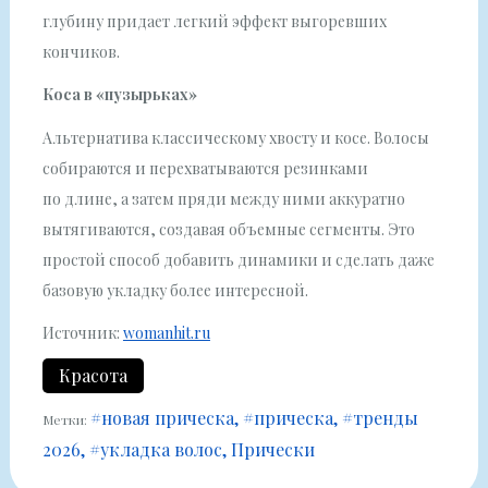
глубину придает легкий эффект выгоревших
кончиков.
Коса в «пузырьках»
Альтернатива классическому хвосту и косе. Волосы
собираются и перехватываются резинками
по длине, а затем пряди между ними аккуратно
вытягиваются, создавая объемные сегменты. Это
простой способ добавить динамики и сделать даже
базовую укладку более интересной.
Источник:
womanhit.ru
Красота
#новая прическа
#прическа
#тренды
Метки:
2026
#укладка волос
Прически