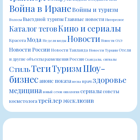
Война в Иране
Войны и туризм
Выездной туризм
Главные новости
Волосы
Интересное
Кино и сериалы
Каталог тегов
Новости
Мода
Красота
Неделя моды
Новости ОАЭ
Новости России
Новости Таиланда
Отели
Новости Турции
Россия
и другие объекты размещения
Скандалы, сигналы
Шоу-
Теги
Туризм
Стиль
бизнес
здоровье
анонс показа
врач
весна
медицина
сериалы
советы
новый сезон
онкология
трейлер
эксклюзив
косметолога