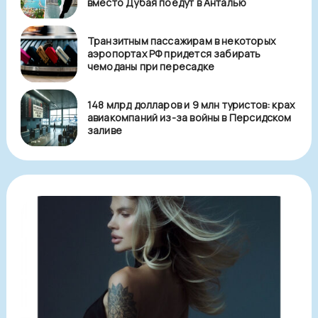
вместо Дубая поедут в Анталью
Транзитным пассажирам в некоторых
аэропортах РФ придется забирать
чемоданы при пересадке
148 млрд долларов и 9 млн туристов: крах
авиакомпаний из-за войны в Персидском
заливе