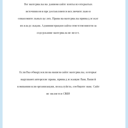
Все материалы на данном сайте взяты из открытых
источников и предоставляются исключительно в
ознакомительных целях. Права на материалы принадлежат
их владельцам. Администрация сайта ответственности за
содержание материала не несет.
Если Вы обнаружили на нашем сайте материалы, которые
нарушают авторские права, принадлежащие Вам, Вашей
компании или организации, пожалуйста, сообщите нам. Сайт
не является СМИ!