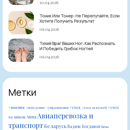
10.04.2026
Тоник Или Тонер: Не Перепутайте, Если
Хотите Получить Результат
09.04.2026
Тихий Враг Ваших Ног: Как Распознать
И Победить Грибок Ногтей
09.04.2026
Метки
#уход
#уход
#макияж
#похудение
#упражнения
#уход за кожей
Авиаперевозка и
Авиа
за лицом
транспорт
Беларусь
Вадим Богданов
Визы