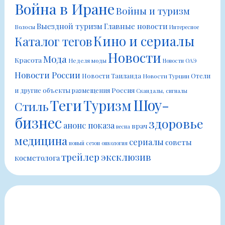
Война в Иране
Войны и туризм
Выездной туризм
Главные новости
Волосы
Интересное
Кино и сериалы
Каталог тегов
Новости
Мода
Красота
Неделя моды
Новости ОАЭ
Новости России
Новости Таиланда
Отели
Новости Турции
Россия
и другие объекты размещения
Скандалы, сигналы
Шоу-
Теги
Туризм
Стиль
бизнес
здоровье
анонс показа
врач
весна
медицина
сериалы
советы
новый сезон
онкология
трейлер
эксклюзив
косметолога