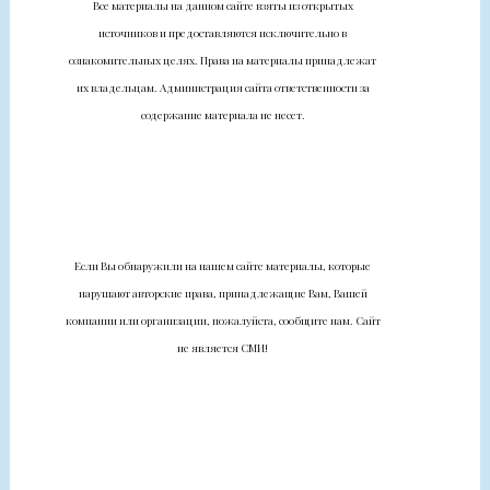
Все материалы на данном сайте взяты из открытых
источников и предоставляются исключительно в
ознакомительных целях. Права на материалы принадлежат
их владельцам. Администрация сайта ответственности за
содержание материала не несет.
Если Вы обнаружили на нашем сайте материалы, которые
нарушают авторские права, принадлежащие Вам, Вашей
компании или организации, пожалуйста, сообщите нам. Сайт
не является СМИ!