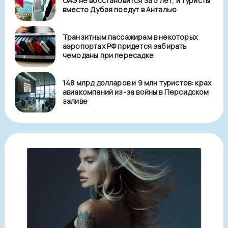
ОАЭ не восстановится за 5 лет, и туристы
вместо Дубая поедут в Анталью
Транзитным пассажирам в некоторых
аэропортах РФ придется забирать
чемоданы при пересадке
148 млрд долларов и 9 млн туристов: крах
авиакомпаний из-за войны в Персидском
заливе