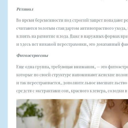
Ретинол
Во время беременности под строгий запрет попадают р
считаются золотым стандартом антивозрастного ухода,
влиять на развитие плода. Даже в наружных формах вр
и здесь нет никакой перестраховки, это доказанный фак
Фитоэстрогены
Еще одна группа, требующая внимания, — это фитоэстр
которые по своей структуре напоминают женские полов
и так перестраивается, дополнительное вмешательство
средств с экстрактами сои, красного клевера, солодки 