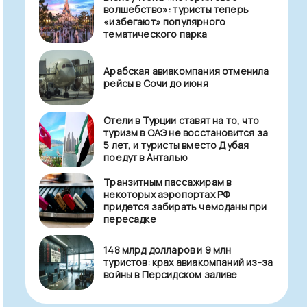
волшебство»: туристы теперь
«избегают» популярного
тематического парка
Арабская авиакомпания отменила
рейсы в Сочи до июня
Отели в Турции ставят на то, что
туризм в ОАЭ не восстановится за
5 лет, и туристы вместо Дубая
поедут в Анталью
Транзитным пассажирам в
некоторых аэропортах РФ
придется забирать чемоданы при
пересадке
148 млрд долларов и 9 млн
туристов: крах авиакомпаний из-за
войны в Персидском заливе