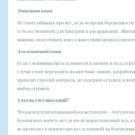
Тонизация кожи
Не стоит забывать про нее, ведь во время беременности
ее более уязвимой для бактерий и раздражений. «Мягк
мантию, подготовить кожу к нанесению крема и снизить
Для атопичной кожи
Если у женщины была склонность к атопии или аллерги
случае стоит переходить на аптечные линии, разработ
проходят строгий контроль, не содержат отдушек и пот
выбор огромен.
А что на счет инъекций?
Что касается инъекционной косметологии — ботулотокс
безопасного ничего нет, и это не маркетинговый ход,
не проводил клинических исследований на беременных