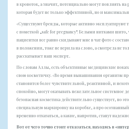
в кровоток, а значит, потенциально могут повлиять на
которая будет не только эффективной, но и максимальн
«Существуют бренды, которые активно эксплуатируют 
с пометкой „safe for pregnancy“. Белыми нитками шито
пациентки все равно скидывают мне в чат фото с составо
в положении, тоже не верила на слово, а смотрела не то
рассказывает наш эксперт..
По словам Аллы, есть объективные медицинские показа
свою косметичку. «Во время вынашивания организм пр
становится более чувствительной, реактивной, и неко
спокойно, могут оказывать нежелательное системное 
безопасная косметика действительно существует, но эт
специальную маркировку на коробке, а про осознанный
временно отказаться, а какие, напротив, станут надежн
Вот от чего точно стоит отказаться, находясь в «инт