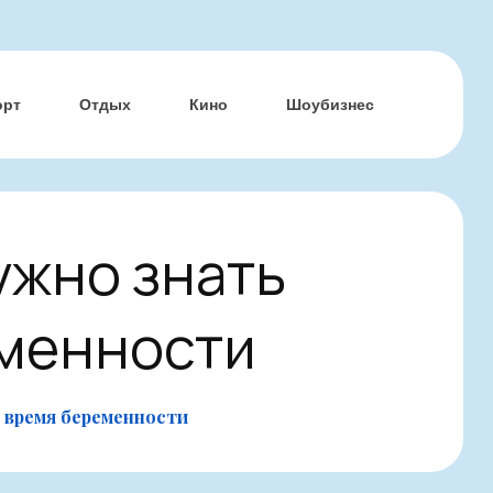
орт
Отдых
Кино
Шоубизнес
ужно знать
еменности
о время беременности