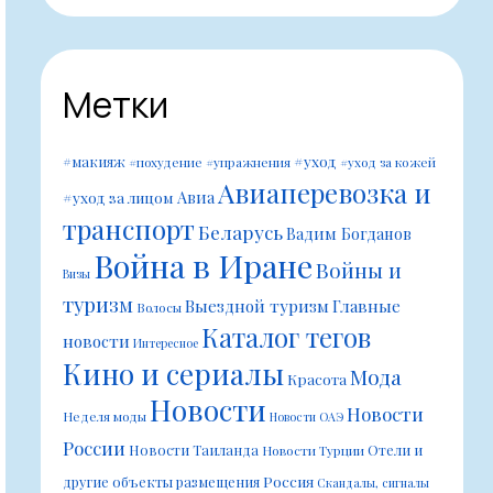
Метки
#уход
#макияж
#похудение
#упражнения
#уход за кожей
Авиаперевозка и
Авиа
#уход за лицом
транспорт
Беларусь
Вадим Богданов
Война в Иране
Войны и
Визы
туризм
Выездной туризм
Главные
Волосы
Каталог тегов
новости
Интересное
Кино и сериалы
Мода
Красота
Новости
Новости
Неделя моды
Новости ОАЭ
России
Новости Таиланда
Отели и
Новости Турции
Россия
другие объекты размещения
Скандалы, сигналы