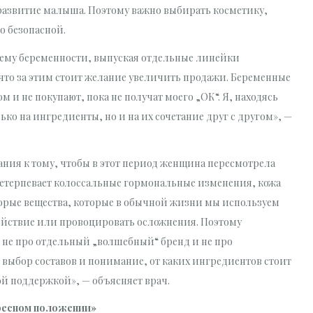
 развитие малыша. Поэтому важно выбирать косметику,
о безопасной.
тему беременности, выпуская отдельные линейки
, что за этим стоит желание увеличить продажи. Беременные
м и не покупают, пока не получат моего „ОК“. Я, находясь
лько на ингредиенты, но и на их сочетание друг с другом», —
ния к тому, чтобы в этот период женщина пересмотрела
етерпевает колоссальные гормональные изменения, кожа
торые вещества, которые в обычной жизни мы используем
действие или провоцировать осложнения. Поэтому
о не про отдельный „волшебный“ бренд и не про
 выбор составов и понимание, от каких ингредиентов стоит
ой поддержкой», — объясняет врач.
ересном положении»