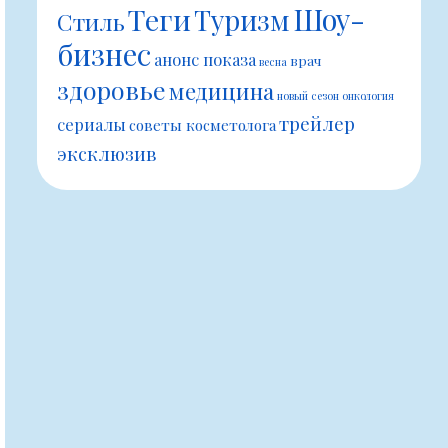
Шоу-
Теги
Туризм
Стиль
бизнес
анонс показа
врач
весна
здоровье
медицина
новый сезон
онкология
трейлер
сериалы
советы косметолога
эксклюзив