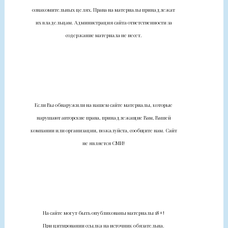
ознакомительных целях. Права на материалы принадлежат
их владельцам. Администрация сайта ответственности за
содержание материала не несет.
Если Вы обнаружили на нашем сайте материалы, которые
нарушают авторские права, принадлежащие Вам, Вашей
компании или организации, пожалуйста, сообщите нам. Сайт
не является СМИ!
На сайте могут быть опубликованы материалы 18+!
При цитировании ссылка на источник обязательна.