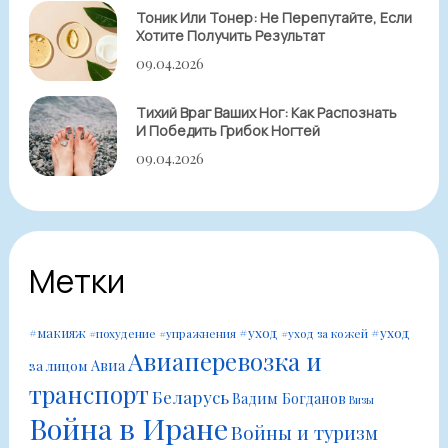
Тоник Или Тонер: Не Перепутайте, Если
Хотите Получить Результат
09.04.2026
Тихий Враг Ваших Ног: Как Распознать
И Победить Грибок Ногтей
09.04.2026
Метки
#уход
#уход
#макияж
#похудение
#упражнения
#уход за кожей
Авиаперевозка и
Авиа
за лицом
транспорт
Беларусь
Вадим Богданов
Визы
Война в Иране
Войны и туризм