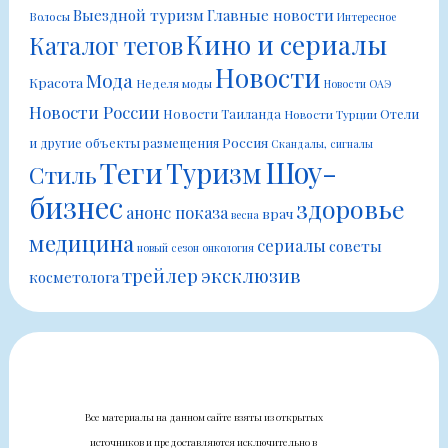
Выездной туризм
Главные новости
Волосы
Интересное
Кино и сериалы
Каталог тегов
Новости
Мода
Красота
Неделя моды
Новости ОАЭ
Новости России
Новости Таиланда
Отели
Новости Турции
Россия
и другие объекты размещения
Скандалы, сигналы
Шоу-
Теги
Туризм
Стиль
бизнес
здоровье
анонс показа
врач
весна
медицина
сериалы
советы
новый сезон
онкология
трейлер
эксклюзив
косметолога
Все материалы на данном сайте взяты из открытых
источников и предоставляются исключительно в