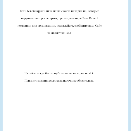
Если Вы обнаружили на нашем сайте материалы, которые
нарушают авторские права, принадлежащие Вам, Вашей
компании или организации, пожалуйста, сообщите нам. Сайт
не является СМИ!
На сайте могут быть опубликованы материалы 18+!
При цитировании ссылка на источник обязательна.