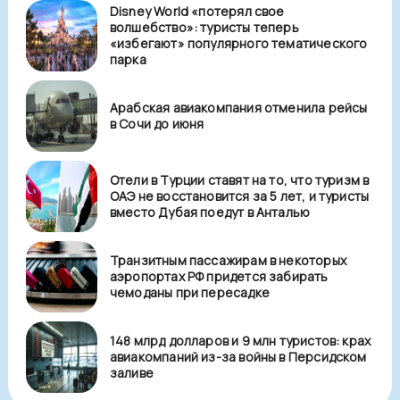
Disney World «потерял свое
волшебство»: туристы теперь
«избегают» популярного тематического
парка
Арабская авиакомпания отменила рейсы
в Сочи до июня
Отели в Турции ставят на то, что туризм в
ОАЭ не восстановится за 5 лет, и туристы
вместо Дубая поедут в Анталью
Транзитным пассажирам в некоторых
аэропортах РФ придется забирать
чемоданы при пересадке
148 млрд долларов и 9 млн туристов: крах
авиакомпаний из-за войны в Персидском
заливе