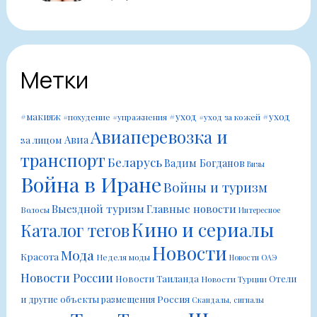
Метки
#уход
#уход
#макияж
#похудение
#упражнения
#уход за кожей
Авиаперевозка и
Авиа
за лицом
транспорт
Беларусь
Вадим Богданов
Визы
Война в Иране
Войны и туризм
Выездной туризм
Главные новости
Волосы
Интересное
Кино и сериалы
Каталог тегов
Новости
Мода
Красота
Неделя моды
Новости ОАЭ
Новости России
Новости Таиланда
Отели
Новости Турции
Россия
и другие объекты размещения
Скандалы, сигналы