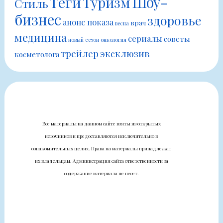
Шоу-
Теги
Туризм
Стиль
бизнес
здоровье
анонс показа
врач
весна
медицина
сериалы
советы
новый сезон
онкология
трейлер
эксклюзив
косметолога
Все материалы на данном сайте взяты из открытых
источников и предоставляются исключительно в
ознакомительных целях. Права на материалы принадлежат
их владельцам. Администрация сайта ответственности за
содержание материала не несет.