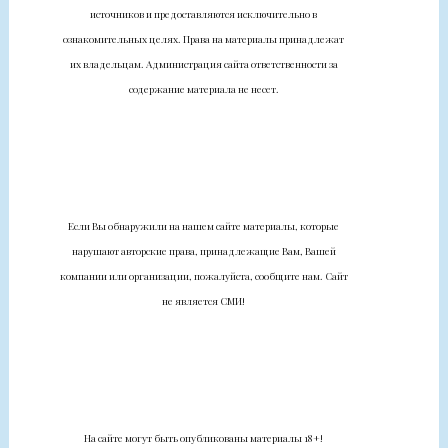
источников и предоставляются исключительно в
ознакомительных целях. Права на материалы принадлежат
их владельцам. Администрация сайта ответственности за
содержание материала не несет.
Если Вы обнаружили на нашем сайте материалы, которые
нарушают авторские права, принадлежащие Вам, Вашей
компании или организации, пожалуйста, сообщите нам. Сайт
не является СМИ!
На сайте могут быть опубликованы материалы 18+!