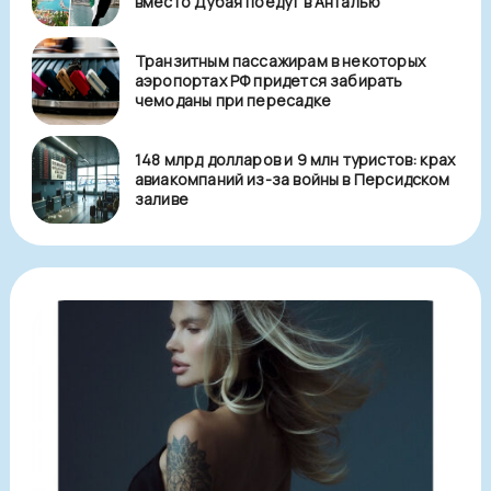
вместо Дубая поедут в Анталью
Транзитным пассажирам в некоторых
аэропортах РФ придется забирать
чемоданы при пересадке
148 млрд долларов и 9 млн туристов: крах
авиакомпаний из-за войны в Персидском
заливе