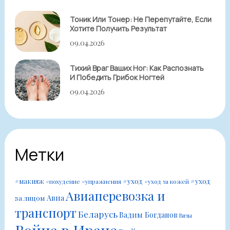
Тоник Или Тонер: Не Перепутайте, Если
Хотите Получить Результат
09.04.2026
Тихий Враг Ваших Ног: Как Распознать
И Победить Грибок Ногтей
09.04.2026
Метки
#уход
#уход
#макияж
#похудение
#упражнения
#уход за кожей
Авиаперевозка и
Авиа
за лицом
транспорт
Беларусь
Вадим Богданов
Визы