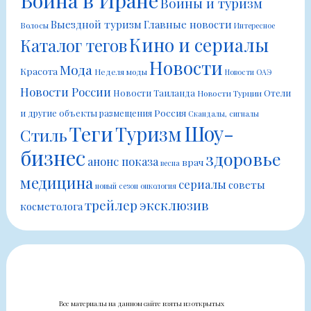
Война в Иране
Войны и туризм
Выездной туризм
Главные новости
Волосы
Интересное
Кино и сериалы
Каталог тегов
Новости
Мода
Красота
Неделя моды
Новости ОАЭ
Новости России
Новости Таиланда
Отели
Новости Турции
Россия
и другие объекты размещения
Скандалы, сигналы
Шоу-
Теги
Туризм
Стиль
бизнес
здоровье
анонс показа
врач
весна
медицина
сериалы
советы
новый сезон
онкология
трейлер
эксклюзив
косметолога
Все материалы на данном сайте взяты из открытых