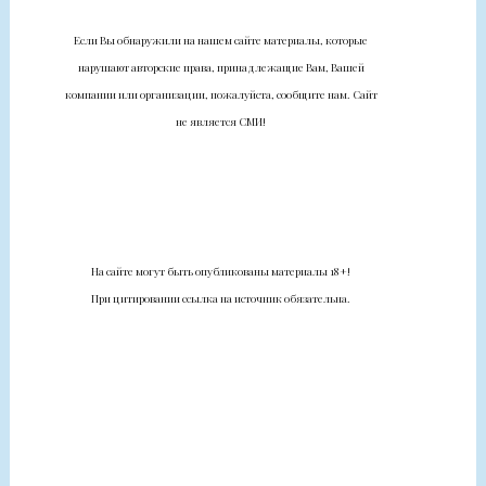
Если Вы обнаружили на нашем сайте материалы, которые
нарушают авторские права, принадлежащие Вам, Вашей
компании или организации, пожалуйста, сообщите нам. Сайт
не является СМИ!
На сайте могут быть опубликованы материалы 18+!
При цитировании ссылка на источник обязательна.