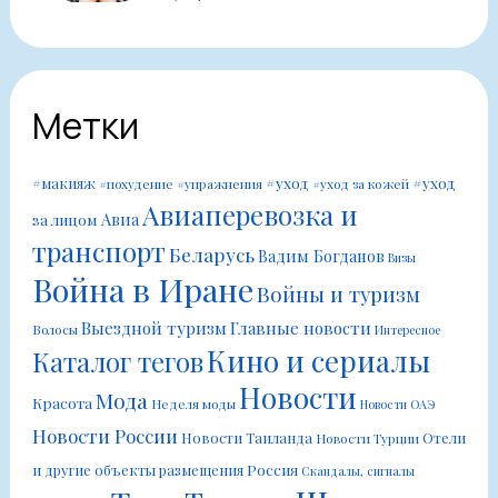
Метки
#уход
#уход
#макияж
#похудение
#упражнения
#уход за кожей
Авиаперевозка и
Авиа
за лицом
транспорт
Беларусь
Вадим Богданов
Визы
Война в Иране
Войны и туризм
Выездной туризм
Главные новости
Волосы
Интересное
Кино и сериалы
Каталог тегов
Новости
Мода
Красота
Неделя моды
Новости ОАЭ
Новости России
Новости Таиланда
Отели
Новости Турции
Россия
и другие объекты размещения
Скандалы, сигналы