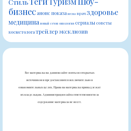
Шоу-
Теги
Туризм
Стиль
бизнес
здоровье
анонс показа
врач
весна
медицина
сериалы
советы
новый сезон
онкология
трейлер
эксклюзив
косметолога
Все материалы на данном сайте взяты из открытых
источников и предоставляются исключительно в
ознакомительных целях. Права на материалы принадлежат
их владельцам. Администрация сайта ответственности за
содержание материала не несет.