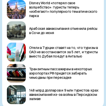
Disney World «потерял свое
волшебство»: туристы теперь
«избегают» популярного тематического
парка
Арабская авиакомпания отменила рейсы
в Сочи до июня
Отели в Турции ставят на то, что туризм в
ОАЭ не восстановится за 5 лет, и туристы
вместо Дубая поедут в Анталью
Транзитным пассажирам в некоторых
аэропортах РФ придется забирать
чемоданы при пересадке
148 млрд долларов и 9 млн туристов: крах
авиакомпаний из-за войны в Персидском
заливе