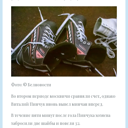
Фото: © Белновости
Во втором периоде москвичи сравняли счет, однако
Виталий Пинчук вновь вывел минчан вперед.
В течение пяти минут после гола Пинчука хозяева
забросили две шайбы и повели 3:2.