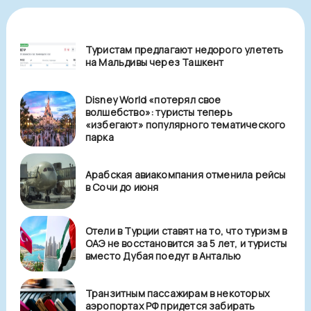
Туристам предлагают недорого улететь
на Мальдивы через Ташкент
Disney World «потерял свое
волшебство»: туристы теперь
«избегают» популярного тематического
парка
Арабская авиакомпания отменила рейсы
в Сочи до июня
Отели в Турции ставят на то, что туризм в
ОАЭ не восстановится за 5 лет, и туристы
вместо Дубая поедут в Анталью
Транзитным пассажирам в некоторых
аэропортах РФ придется забирать