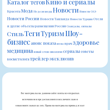
Кино и сериалы
Каталог тегов
Новости
Мода
Красота
Неделя моды
Новости ОАЭ
Новости России
Новости Таиланда
Отели
Новости Турции
Россия
и другие объекты размещения
Скандалы, сигналы
Шоу-
Теги
Туризм
Стиль
бизнес
здоровье
анонс показа
врач
весна
медицина
сериалы
советы
новый сезон
онкология
трейлер
эксклюзив
косметолога
Все материалы на данном сайте взяты из открытых
источников и предоставляются исключительно в
ознакомительных целях. Права на материалы принадлежат