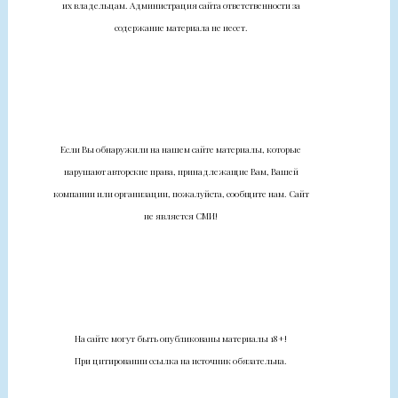
их владельцам. Администрация сайта ответственности за
содержание материала не несет.
Если Вы обнаружили на нашем сайте материалы, которые
нарушают авторские права, принадлежащие Вам, Вашей
компании или организации, пожалуйста, сообщите нам. Сайт
не является СМИ!
На сайте могут быть опубликованы материалы 18+!
При цитировании ссылка на источник обязательна.