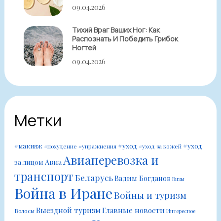
09.04.2026
Тихий Враг Ваших Ног: Как
Распознать И Победить Грибок
Ногтей
09.04.2026
Метки
#уход
#уход
#макияж
#похудение
#упражнения
#уход за кожей
Авиаперевозка и
Авиа
за лицом
транспорт
Беларусь
Вадим Богданов
Визы
Война в Иране
Войны и туризм
Выездной туризм
Главные новости
Волосы
Интересное