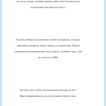
их владельцам. Администрация сайта ответственности за
содержание материала не несет.
Если Вы обнаружили на нашем сайте материалы, которые
нарушают авторские права, принадлежащие Вам, Вашей
компании или организации, пожалуйста, сообщите нам. Сайт
не является СМИ!
На сайте могут быть опубликованы материалы 18+!
При цитировании ссылка на источник обязательна.