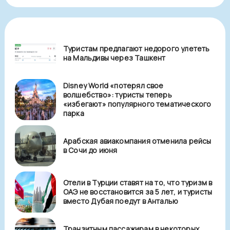
Туристам предлагают недорого улететь
на Мальдивы через Ташкент
Disney World «потерял свое
волшебство»: туристы теперь
«избегают» популярного тематического
парка
Арабская авиакомпания отменила рейсы
в Сочи до июня
Отели в Турции ставят на то, что туризм в
ОАЭ не восстановится за 5 лет, и туристы
вместо Дубая поедут в Анталью
Транзитным пассажирам в некоторых