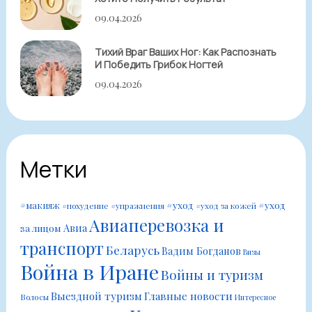
09.04.2026
Тихий Враг Ваших Ног: Как Распознать
И Победить Грибок Ногтей
09.04.2026
Метки
#уход
#уход
#макияж
#похудение
#упражнения
#уход за кожей
Авиаперевозка и
Авиа
за лицом
транспорт
Беларусь
Вадим Богданов
Визы
Война в Иране
Войны и туризм
Выездной туризм
Главные новости
Волосы
Интересное