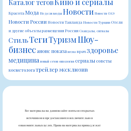
Кино и сериалы
Каталог тегов
Новости
Мода
Красота
Неделя моды
Новости ОАЭ
Новости России
Новости Таиланда
Отели
Новости Турции
Россия
и другие объекты размещения
Скандалы, сигналы
Шоу-
Теги
Туризм
Стиль
бизнес
здоровье
анонс показа
врач
весна
медицина
сериалы
советы
новый сезон
онкология
трейлер
эксклюзив
косметолога
Все материалы на данном сайте взяты из открытых
источников и предоставляются исключительно в
ознакомительных целях. Права на материалы принадлежат