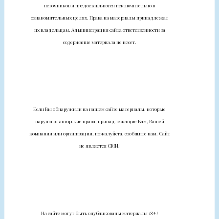
источников и предоставляются исключительно в
ознакомительных целях. Права на материалы принадлежат
их владельцам. Администрация сайта ответственности за
содержание материала не несет.
Если Вы обнаружили на нашем сайте материалы, которые
нарушают авторские права, принадлежащие Вам, Вашей
компании или организации, пожалуйста, сообщите нам. Сайт
не является СМИ!
На сайте могут быть опубликованы материалы 18+!