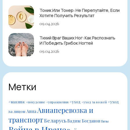
Тоник Или Тонер: Не Перепутайте, Если
Хотите Получить Результат
09.04.2026
Тихий Враг Ваших Ног: Как Распознать
И Победить Грибок Ногтей
09.04.2026
Метки
#уход
#уход
#макияж
#похудение
#упражнения
#уход за кожей
Авиаперевозка и
Авиа
за лицом
транспорт
Беларусь
Вадим Богданов
Визы
Война в Иране