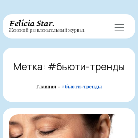
Перейти
Felicia Star.
Женский развлекательный журнал.
к
содержимому
Метка:
#бьюти-тренды
Главная
#бьюти-тренды