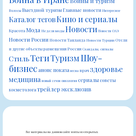
Войны и туризм
Выездной туризм
Главные новости
Волосы
Интересное
Кино и сериалы
Каталог тегов
Новости
Мода
Красота
Неделя моды
Новости ОАЭ
Новости России
Новости Таиланда
Отели
Новости Турции
Россия
и другие объекты размещения
Скандалы, сигналы
Шоу-
Теги
Туризм
Стиль
бизнес
здоровье
анонс показа
врач
весна
медицина
сериалы
советы
новый сезон
онкология
трейлер
эксклюзив
косметолога
Все материалы на данном сайте взяты из открытых