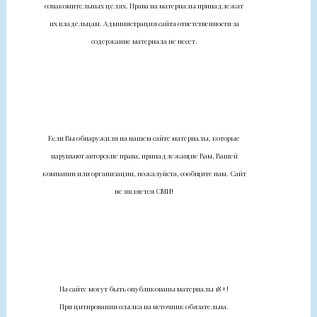
ознакомительных целях. Права на материалы принадлежат
их владельцам. Администрация сайта ответственности за
содержание материала не несет.
Если Вы обнаружили на нашем сайте материалы, которые
нарушают авторские права, принадлежащие Вам, Вашей
компании или организации, пожалуйста, сообщите нам. Сайт
не является СМИ!
На сайте могут быть опубликованы материалы 18+!
При цитировании ссылка на источник обязательна.