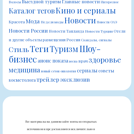
Выездной туризм
Главные новости
Волосы
Интересное
Кино и сериалы
Каталог тегов
Новости
Мода
Красота
Неделя моды
Новости ОАЭ
Новости России
Новости Таиланда
Отели
Новости Турции
Россия
и другие объекты размещения
Скандалы, сигналы
Шоу-
Теги
Туризм
Стиль
бизнес
здоровье
анонс показа
врач
весна
медицина
сериалы
советы
новый сезон
онкология
трейлер
эксклюзив
косметолога
Все материалы на данном сайте взяты из открытых
источников и предоставляются исключительно в