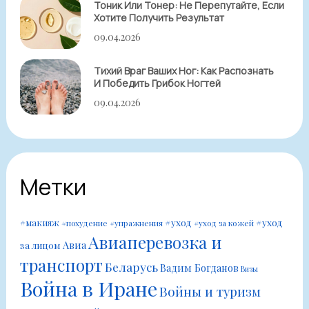
Тоник Или Тонер: Не Перепутайте, Если
Хотите Получить Результат
09.04.2026
Тихий Враг Ваших Ног: Как Распознать
И Победить Грибок Ногтей
09.04.2026
Метки
#уход
#уход
#макияж
#похудение
#упражнения
#уход за кожей
Авиаперевозка и
Авиа
за лицом
транспорт
Беларусь
Вадим Богданов
Визы
Война в Иране
Войны и туризм