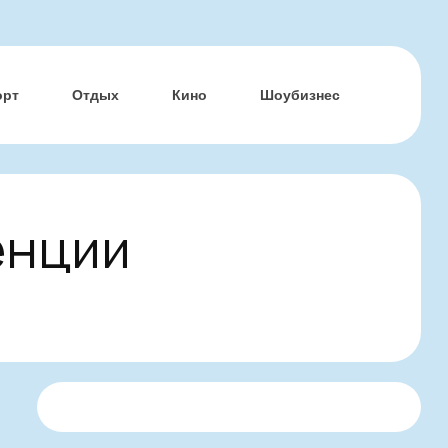
орт
Отдых
Кино
Шоубизнес
енции