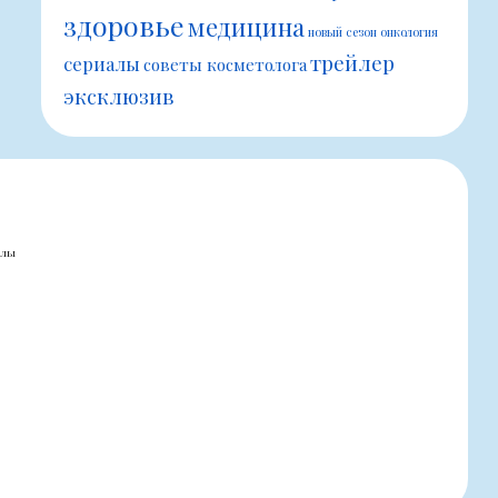
здоровье
медицина
новый сезон
онкология
трейлер
сериалы
советы косметолога
эксклюзив
алы