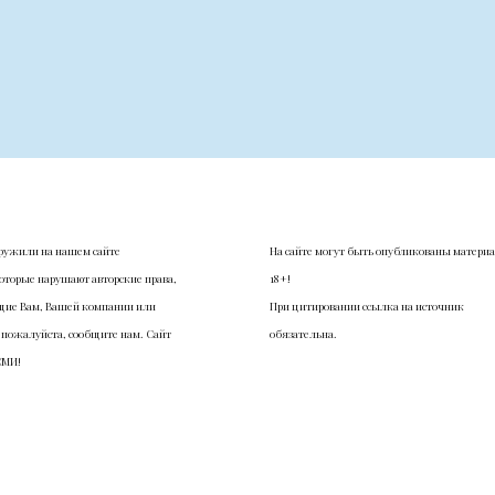
ружили на нашем сайте
На сайте могут быть опубликованы матери
оторые нарушают авторские права,
18+!
ие Вам, Вашей компании или
При цитировании ссылка на источник
 пожалуйста, сообщите нам. Сайт
обязательна.
СМИ!