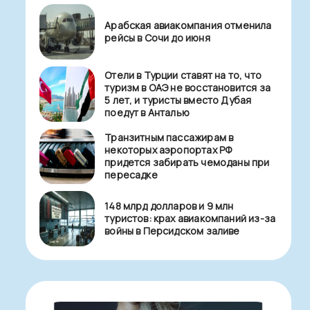
Арабская авиакомпания отменила
рейсы в Сочи до июня
Отели в Турции ставят на то, что
туризм в ОАЭ не восстановится за
5 лет, и туристы вместо Дубая
поедут в Анталью
Транзитным пассажирам в
некоторых аэропортах РФ
придется забирать чемоданы при
пересадке
148 млрд долларов и 9 млн
туристов: крах авиакомпаний из-за
войны в Персидском заливе