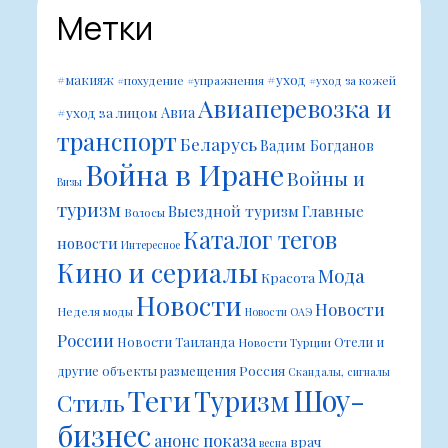
Метки
#уход
#макияж
#похудение
#упражнения
#уход за кожей
Авиаперевозка и
Авиа
#уход за лицом
транспорт
Беларусь
Вадим Богданов
Война в Иране
Войны и
Визы
туризм
Выездной туризм
Главные
Волосы
Каталог тегов
новости
Интересное
Кино и сериалы
Мода
Красота
Новости
Новости
Неделя моды
Новости ОАЭ
России
Новости Таиланда
Отели и
Новости Турции
Россия
другие объекты размещения
Скандалы, сигналы
Шоу-
Теги
Туризм
Стиль
бизнес
анонс показа
врач
весна