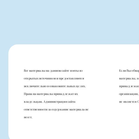
Все материалы на данном сайте взяты из
Если Вы обна
открытых источников и предоставляются
материалы, к
исключительно в ознакомительных целях.
принадлежащ
Права на материалы принадлежат их
организации,
владельцам. Администрация сайта
не является 
ответственности за содержание материала не
несет.