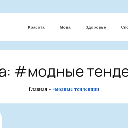
Красота
Мода
Здоровье
Сп
а:
#модные тенд
Главная
#модные тенденции