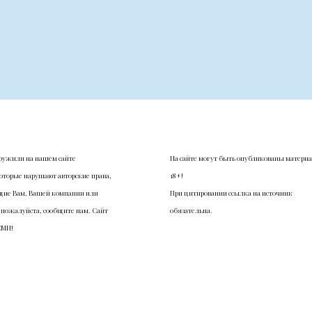
ружили на нашем сайте
На сайте могут быть опубликованы матери
оторые нарушают авторские права,
18+!
ие Вам, Вашей компании или
При цитировании ссылка на источник
 пожалуйста, сообщите нам. Сайт
обязательна.
СМИ!