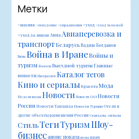
Метки
#уход
#макияж
#похудение
#упражнения
#уход за кожей
Авиаперевозка и
Авиа
#уход за лицом
транспорт
Беларусь
Вадим Богданов
Война в Иране
Войны и
Визы
туризм
Выездной туризм
Главные
Волосы
Каталог тегов
новости
Интересное
Кино и сериалы
Мода
Красота
Новости
Новости
Неделя моды
Новости ОАЭ
России
Новости Таиланда
Отели и
Новости Турции
Россия
другие объекты размещения
Скандалы, сигналы
Шоу-
Теги
Туризм
Стиль
бизнес
анонс показа
врач
весна