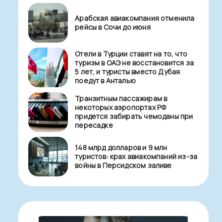
Арабская авиакомпания отменила
рейсы в Сочи до июня
Отели в Турции ставят на то, что
туризм в ОАЭ не восстановится за
5 лет, и туристы вместо Дубая
поедут в Анталью
Транзитным пассажирам в
некоторых аэропортах РФ
придется забирать чемоданы при
пересадке
148 млрд долларов и 9 млн
туристов: крах авиакомпаний из-за
войны в Персидском заливе