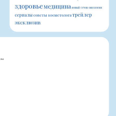
здоровье
медицина
новый сезон
онкология
трейлер
сериалы
советы косметолога
эксклюзив
алы