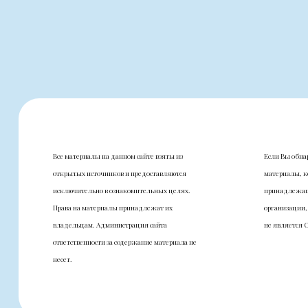
Все материалы на данном сайте взяты из
Если Вы обна
открытых источников и предоставляются
материалы, к
исключительно в ознакомительных целях.
принадлежащ
Права на материалы принадлежат их
организации,
владельцам. Администрация сайта
не является 
ответственности за содержание материала не
несет.