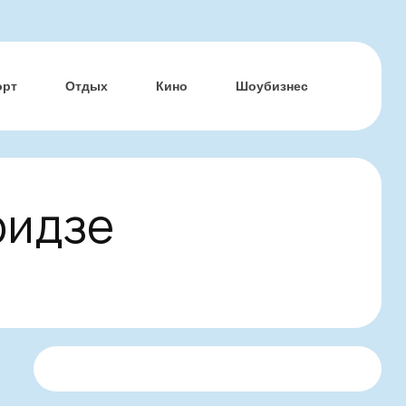
орт
Отдых
Кино
Шоубизнес
ридзе