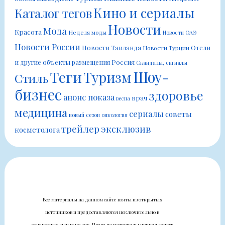
Кино и сериалы
Каталог тегов
Новости
Мода
Красота
Неделя моды
Новости ОАЭ
Новости России
Новости Таиланда
Отели
Новости Турции
Россия
и другие объекты размещения
Скандалы, сигналы
Шоу-
Теги
Туризм
Стиль
бизнес
здоровье
анонс показа
врач
весна
медицина
сериалы
советы
новый сезон
онкология
трейлер
эксклюзив
косметолога
Все материалы на данном сайте взяты из открытых
источников и предоставляются исключительно в
ознакомительных целях. Права на материалы принадлежат