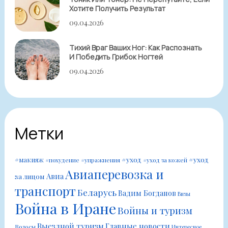
Хотите Получить Результат
09.04.2026
Тихий Враг Ваших Ног: Как Распознать
И Победить Грибок Ногтей
09.04.2026
Метки
#уход
#уход
#макияж
#похудение
#упражнения
#уход за кожей
Авиаперевозка и
Авиа
за лицом
транспорт
Беларусь
Вадим Богданов
Визы
Война в Иране
Войны и туризм
Выездной туризм
Главные новости
Волосы
Интересное