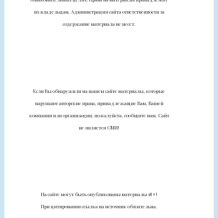
их владельцам. Администрация сайта ответственности за
содержание материала не несет.
Если Вы обнаружили на нашем сайте материалы, которые
нарушают авторские права, принадлежащие Вам, Вашей
компании или организации, пожалуйста, сообщите нам. Сайт
не является СМИ!
На сайте могут быть опубликованы материалы 18+!
При цитировании ссылка на источник обязательна.