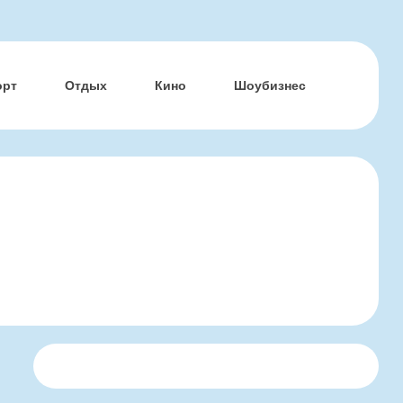
орт
Отдых
Кино
Шоубизнес
с