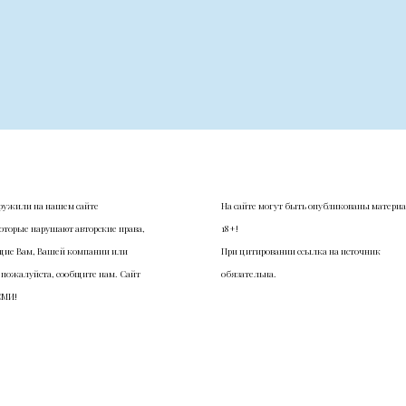
ружили на нашем сайте
На сайте могут быть опубликованы матери
оторые нарушают авторские права,
18+!
ие Вам, Вашей компании или
При цитировании ссылка на источник
 пожалуйста, сообщите нам. Сайт
обязательна.
СМИ!