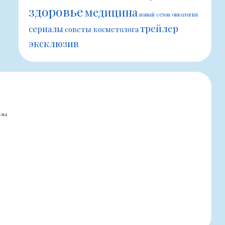
здоровье
медицина
новый сезон
онкология
трейлер
сериалы
советы косметолога
эксклюзив
алы