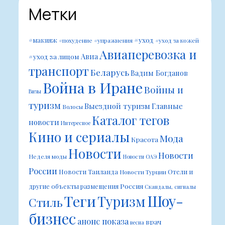
Метки
#уход
#макияж
#похудение
#упражнения
#уход за кожей
Авиаперевозка и
Авиа
#уход за лицом
транспорт
Беларусь
Вадим Богданов
Война в Иране
Войны и
Визы
туризм
Выездной туризм
Главные
Волосы
Каталог тегов
новости
Интересное
Кино и сериалы
Мода
Красота
Новости
Новости
Неделя моды
Новости ОАЭ
России
Новости Таиланда
Отели и
Новости Турции
Россия
другие объекты размещения
Скандалы, сигналы
Шоу-
Теги
Туризм
Стиль
бизнес
анонс показа
врач
весна