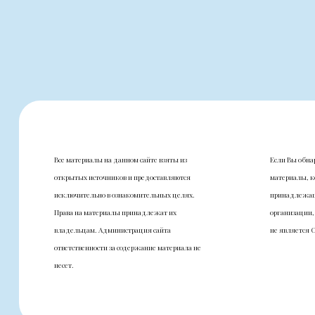
Все материалы на данном сайте взяты из
Если Вы обна
открытых источников и предоставляются
материалы, к
исключительно в ознакомительных целях.
принадлежащ
Права на материалы принадлежат их
организации,
владельцам. Администрация сайта
не является 
ответственности за содержание материала не
несет.