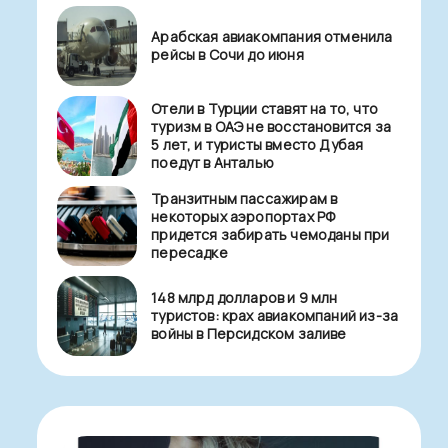
Арабская авиакомпания отменила
рейсы в Сочи до июня
Отели в Турции ставят на то, что
туризм в ОАЭ не восстановится за
5 лет, и туристы вместо Дубая
поедут в Анталью
Транзитным пассажирам в
некоторых аэропортах РФ
придется забирать чемоданы при
пересадке
148 млрд долларов и 9 млн
туристов: крах авиакомпаний из-за
войны в Персидском заливе