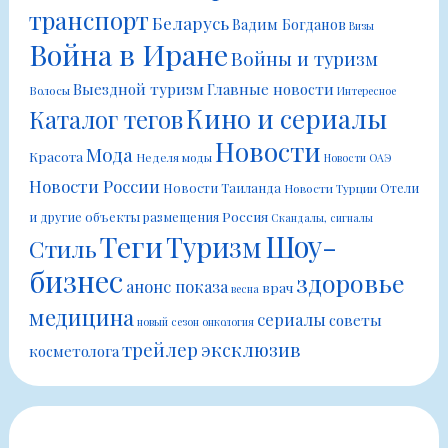
транспорт
Беларусь
Вадим Богданов
Визы
Война в Иране
Войны и туризм
Выездной туризм
Главные новости
Волосы
Интересное
Кино и сериалы
Каталог тегов
Новости
Мода
Красота
Неделя моды
Новости ОАЭ
Новости России
Новости Таиланда
Отели
Новости Турции
Россия
и другие объекты размещения
Скандалы, сигналы
Шоу-
Теги
Туризм
Стиль
бизнес
здоровье
анонс показа
врач
весна
медицина
сериалы
советы
новый сезон
онкология
трейлер
эксклюзив
косметолога