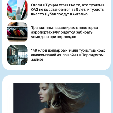
Отели в Турции ставят на то, что туризм в
ОАЭ не восстановится за 5 лет, и туристы
вместо Дубая поедут в Анталью
Транзитным пассажирам в некоторых
аэропортах РФ придется забирать
чемоданы при пересадке
148 млрд долларов и 9 млн туристов: крах
авиакомпаний из-за войны в Персидском
заливе