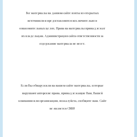
Все материалы на данном сайте взяты из открытых
источников и предоставляются исключительно в
ознакомительных целях. Права на материалы принадлежат
их владельцам. Администрация сайта ответственности за
содержание материала не несет.
Если Вы обнаружили на нашем сайте материалы, которые
нарушают авторские права, принадлежащие Вам, Вашей
компании или организации, пожалуйста, сообщите нам. Сайт
не является СМИ!