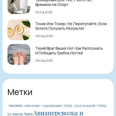
Времени На Спорт
10.04.2026
Тоник Или Тонер: Не Перепутайте, Если
Хотите Получить Результат
09.04.2026
Тихий Враг Ваших Ног: Как Распознать
И Победить Грибок Ногтей
09.04.2026
Метки
#уход
#уход
#макияж
#похудение
#упражнения
#уход за кожей
Авиаперевозка и
Авиа
за лицом