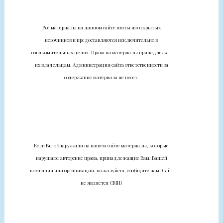
Все материалы на данном сайте взяты из открытых
источников и предоставляются исключительно в
ознакомительных целях. Права на материалы принадлежат
их владельцам. Администрация сайта ответственности за
содержание материала не несет.
Если Вы обнаружили на нашем сайте материалы, которые
нарушают авторские права, принадлежащие Вам, Вашей
компании или организации, пожалуйста, сообщите нам. Сайт
не является СМИ!