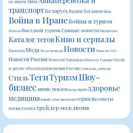
Авиа
за лицом
транспорт
Беларусь
Вадим Богданов
Визы
Война в Иране
Войны и туризм
Выездной туризм
Главные новости
Волосы
Интересное
Кино и сериалы
Каталог тегов
Новости
Мода
Красота
Неделя моды
Новости ОАЭ
Новости России
Новости Таиланда
Отели
Новости Турции
Россия
и другие объекты размещения
Скандалы, сигналы
Шоу-
Теги
Туризм
Стиль
бизнес
здоровье
анонс показа
врач
весна
медицина
сериалы
советы
новый сезон
онкология
трейлер
эксклюзив
косметолога