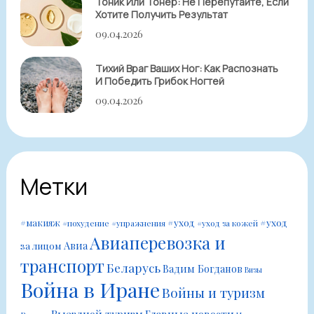
Тоник Или Тонер: Не Перепутайте, Если
Хотите Получить Результат
09.04.2026
Тихий Враг Ваших Ног: Как Распознать
И Победить Грибок Ногтей
09.04.2026
Метки
#уход
#уход
#макияж
#похудение
#упражнения
#уход за кожей
Авиаперевозка и
Авиа
за лицом
транспорт
Беларусь
Вадим Богданов
Визы
Война в Иране
Войны и туризм