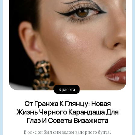
Красота
От Гранжа К Глянцу: Новая
Жизнь Черного Карандаша Для
Глаз И Советы Визажиста
В 90-е он был символом задорного бунта,