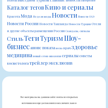
Выездной туризм
Главные новости
Волосы
Интересное
Кино и сериалы
Каталог тегов
Новости
Мода
Красота
Неделя моды
Новости ОАЭ
Новости России
Новости Таиланда
Отели
Новости Турции
Россия
и другие объекты размещения
Скандалы, сигналы
Шоу-
Теги
Туризм
Стиль
бизнес
здоровье
анонс показа
врач
весна
медицина
сериалы
советы
новый сезон
онкология
трейлер
эксклюзив
косметолога
Все материалы на данном сайте взяты из открытых
источников и предоставляются исключительно в