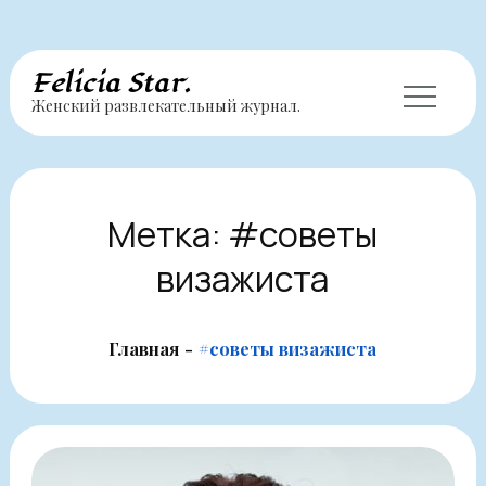
Перейти
Felicia Star.
Женский развлекательный журнал.
к
содержимому
Метка:
#советы
визажиста
Главная
#советы визажиста