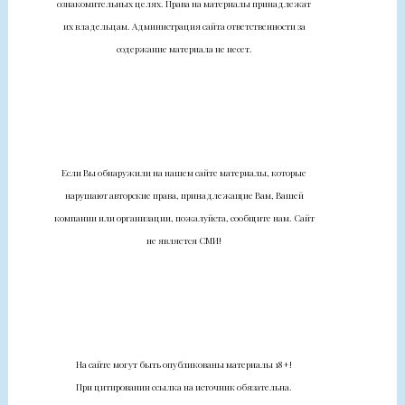
ознакомительных целях. Права на материалы принадлежат
их владельцам. Администрация сайта ответственности за
содержание материала не несет.
Если Вы обнаружили на нашем сайте материалы, которые
нарушают авторские права, принадлежащие Вам, Вашей
компании или организации, пожалуйста, сообщите нам. Сайт
не является СМИ!
На сайте могут быть опубликованы материалы 18+!
При цитировании ссылка на источник обязательна.