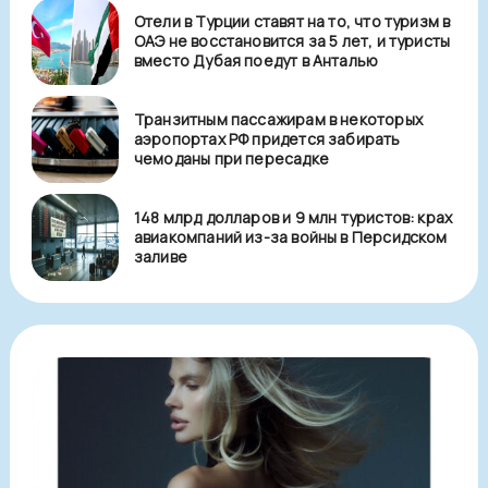
Отели в Турции ставят на то, что туризм в
ОАЭ не восстановится за 5 лет, и туристы
вместо Дубая поедут в Анталью
Транзитным пассажирам в некоторых
аэропортах РФ придется забирать
чемоданы при пересадке
148 млрд долларов и 9 млн туристов: крах
авиакомпаний из-за войны в Персидском
заливе