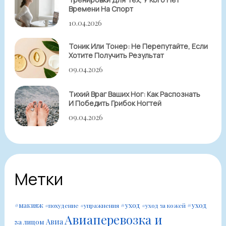
Времени На Спорт
10.04.2026
Тоник Или Тонер: Не Перепутайте, Если
Хотите Получить Результат
09.04.2026
Тихий Враг Ваших Ног: Как Распознать
И Победить Грибок Ногтей
09.04.2026
Метки
#уход
#уход
#макияж
#похудение
#упражнения
#уход за кожей
Авиаперевозка и
Авиа
за лицом