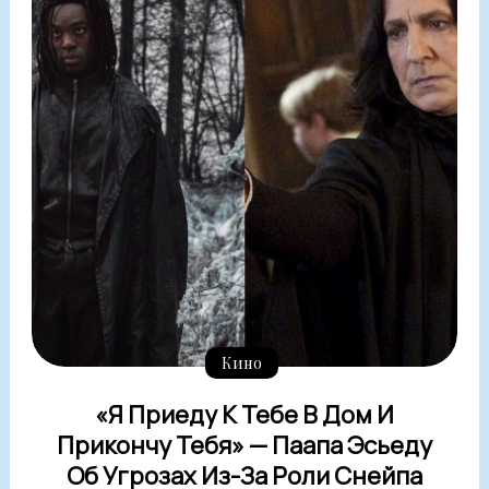
Кино
«Я Приеду К Тебе В Дом И
Прикончу Тебя» — Паапа Эсьеду
Об Угрозах Из-За Роли Снейпа