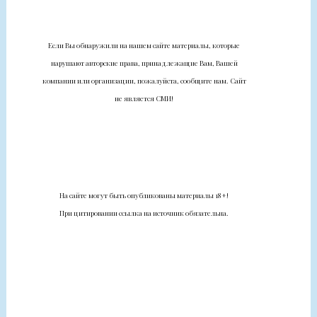
Если Вы обнаружили на нашем сайте материалы, которые
нарушают авторские права, принадлежащие Вам, Вашей
компании или организации, пожалуйста, сообщите нам. Сайт
не является СМИ!
На сайте могут быть опубликованы материалы 18+!
При цитировании ссылка на источник обязательна.