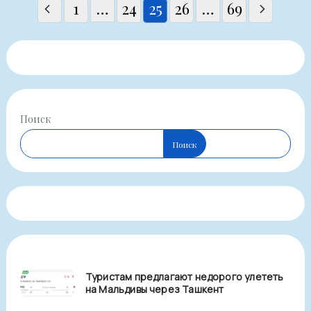
Пагинация
1
…
24
25
26
…
69
записей
Поиск
Поиск
Туристам предлагают недорого улететь
на Мальдивы через Ташкент