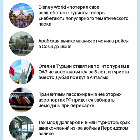
Disney World «потерял свое
волшебство»: туристы теперь
«избегают» популярного тематического
парка
Арабская авиакомпания отменила рейсы
в Сочи до июня
Отели в Турции ставят на то, что туризм в
ОАЭ не восстановится за 5 лет, и туристы
вместо Дубая поедут в Анталью
Транзитным пассажирам в некоторых
аэропортах РФ придется забирать
чемоданы при пересадке
148 млрд долларов и 9 млн туристов: крах
авиакомпаний из-за войны в Персидском
заливе