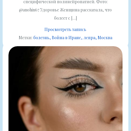
специфической полинейропатией. Фото:
@anohin67 Здоровье Женщина рассказала, что
болеет с […]
Просмотреть запись
Метки:
болезнь
Война в Иране
лепра
Москва