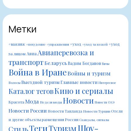
Метки
#уход
#уход
#макияж
#похудение
#упражнения
#уход за кожей
Авиаперевозка и
Авиа
за лицом
транспорт
Беларусь
Вадим Богданов
Визы
Война в Иране
Войны и туризм
Выездной туризм
Главные новости
Волосы
Интересное
Кино и сериалы
Каталог тегов
Новости
Мода
Красота
Неделя моды
Новости ОАЭ
Новости России
Новости Таиланда
Отели
Новости Турции
Россия
и другие объекты размещения
Скандалы, сигналы
Шоу-
Теги
Туризм
Стиль