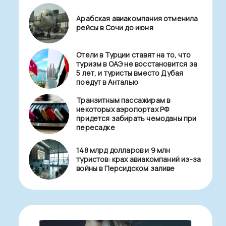
Арабская авиакомпания отменила
рейсы в Сочи до июня
Отели в Турции ставят на то, что
туризм в ОАЭ не восстановится за
5 лет, и туристы вместо Дубая
поедут в Анталью
Транзитным пассажирам в
некоторых аэропортах РФ
придется забирать чемоданы при
пересадке
148 млрд долларов и 9 млн
туристов: крах авиакомпаний из-за
войны в Персидском заливе