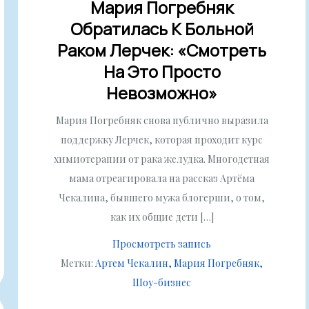
Мария Погребняк
Обратилась К Больной
Раком Лерчек: «Смотреть
На Это Просто
Невозможно»
Мария Погребняк снова публично выразила
поддержку Лерчек, которая проходит курс
химиотерапии от рака желудка. Многодетная
мама отреагировала на рассказ Артёма
Чекалина, бывшего мужа блогерши, о том,
как их общие дети […]
Просмотреть запись
Метки:
Артем Чекалин
Мария Погребняк
Шоу-бизнес