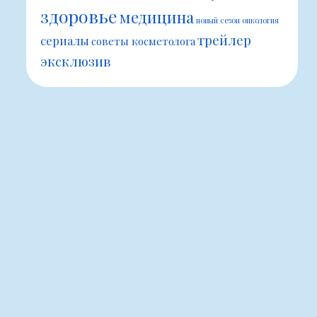
здоровье
медицина
новый сезон
онкология
трейлер
сериалы
советы косметолога
эксклюзив