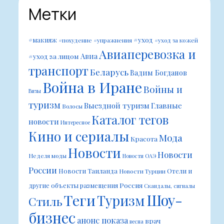
Метки
#уход
#макияж
#похудение
#упражнения
#уход за кожей
Авиаперевозка и
Авиа
#уход за лицом
транспорт
Беларусь
Вадим Богданов
Война в Иране
Войны и
Визы
туризм
Выездной туризм
Главные
Волосы
Каталог тегов
новости
Интересное
Кино и сериалы
Мода
Красота
Новости
Новости
Неделя моды
Новости ОАЭ
России
Новости Таиланда
Отели и
Новости Турции
Россия
другие объекты размещения
Скандалы, сигналы
Шоу-
Теги
Туризм
Стиль
бизнес
анонс показа
врач
весна