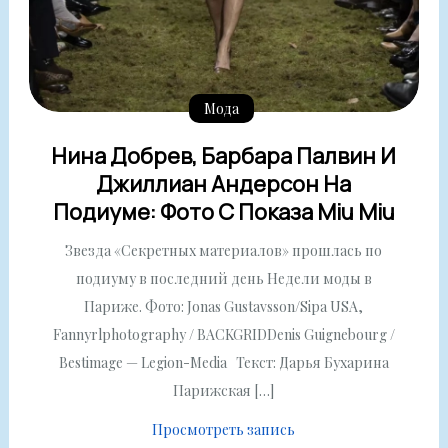
Мода
Нина Добрев, Барбара Палвин И
Джиллиан Андерсон На
Подиуме: Фото С Показа Miu Miu
Звезда «Секретных материалов» прошлась по
подиуму в последний день Недели моды в
Париже. Фото: Jonas Gustavsson/Sipa USA,
Fannyrlphotography / BACKGRIDDenis Guignebourg /
Bestimage — Legion-Media Текст: Дарья Бухарина
Парижская […]
Просмотреть запись