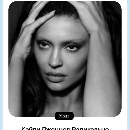
Мода
Кайли Дженнер Радикально