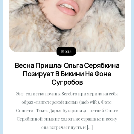
Мода
Весна Пришла: Ольга Серябкина
Позирует В Бикини На Фоне
Сугробов
Экс-солистка группы Serebro примерила на себя
образ «гангстерской жены» (mob wife). Фото:
Соцсети Текст: Дарья Бухарина 40-летней Ольге
Серябкиной зимние холода не страшны: и весну
она встречает пусть и […]