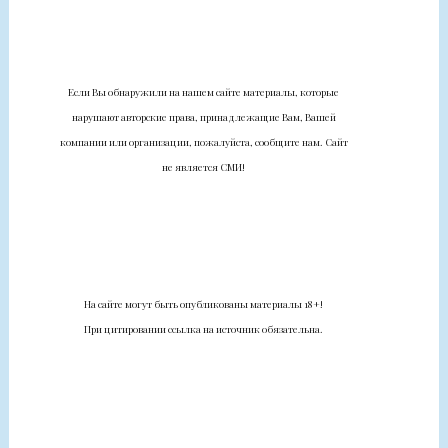
Если Вы обнаружили на нашем сайте материалы, которые
нарушают авторские права, принадлежащие Вам, Вашей
компании или организации, пожалуйста, сообщите нам. Сайт
не является СМИ!
На сайте могут быть опубликованы материалы 18+!
При цитировании ссылка на источник обязательна.