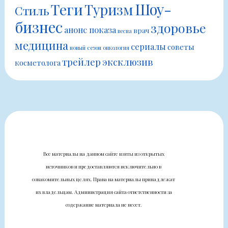
Шоу-
Теги
Туризм
Стиль
бизнес
здоровье
анонс показа
врач
весна
медицина
сериалы
советы
новый сезон
онкология
трейлер
эксклюзив
косметолога
Все материалы на данном сайте взяты из открытых
источников и предоставляются исключительно в
ознакомительных целях. Права на материалы принадлежат
их владельцам. Администрация сайта ответственности за
содержание материала не несет.