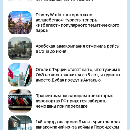
Disney World «потерял свое
волшебство»: туристы теперь
«избегают» популярного тематического
парка
Арабская авиакомпания отменила рейсы
в Сочи до июня
Отели в Турции ставят на то, что туризм в
ОАЭ не восстановится за 5 лет, и туристы
вместо Дубая поедут в Анталью
Транзитным пассажирам в некоторых
аэропортах РФ придется забирать
чемоданы при пересадке
148 млрд долларов и 9 млн туристов: крах
авиакомпаний из-за войны в Персидском