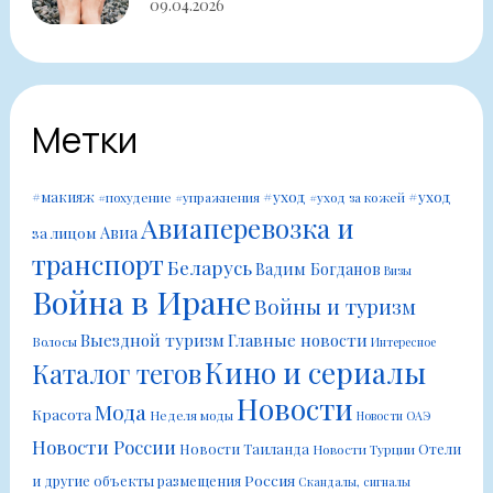
09.04.2026
Метки
#уход
#уход
#макияж
#похудение
#упражнения
#уход за кожей
Авиаперевозка и
Авиа
за лицом
транспорт
Беларусь
Вадим Богданов
Визы
Война в Иране
Войны и туризм
Выездной туризм
Главные новости
Волосы
Интересное
Кино и сериалы
Каталог тегов
Новости
Мода
Красота
Неделя моды
Новости ОАЭ
Новости России
Новости Таиланда
Отели
Новости Турции
Россия
и другие объекты размещения
Скандалы, сигналы