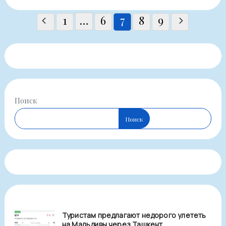
Пагинация
1
…
6
7
8
9
записей
Поиск
Поиск
Туристам предлагают недорого улететь
на Мальдивы через Ташкент