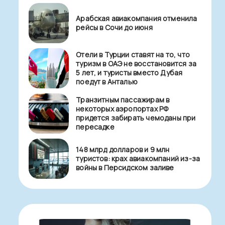
Арабская авиакомпания отменила
рейсы в Сочи до июня
Отели в Турции ставят на то, что
туризм в ОАЭ не восстановится за
5 лет, и туристы вместо Дубая
поедут в Анталью
Транзитным пассажирам в
некоторых аэропортах РФ
придется забирать чемоданы при
пересадке
148 млрд долларов и 9 млн
туристов: крах авиакомпаний из-за
войны в Персидском заливе