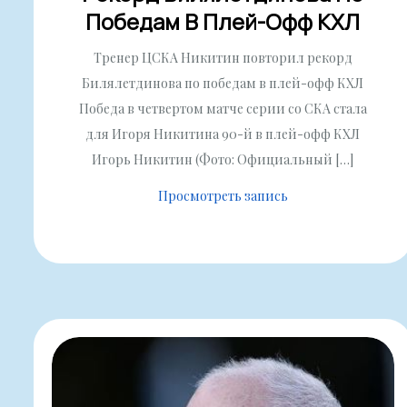
Победам В Плей-Офф КХЛ
Тренер ЦСКА Никитин повторил рекорд
Билялетдинова по победам в плей-офф КХЛ
Победа в четвертом матче серии со СКА стала
для Игоря Никитина 90-й в плей-офф КХЛ
Игорь Никитин (Фото: Официальный […]
Просмотреть запись