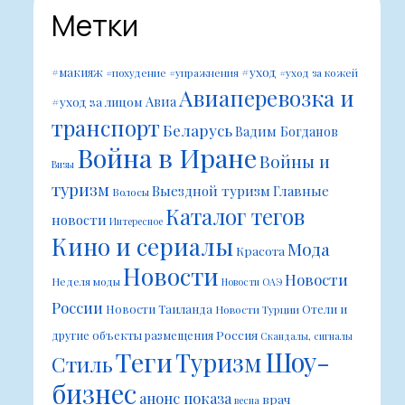
Метки
#уход
#макияж
#похудение
#упражнения
#уход за кожей
Авиаперевозка и
Авиа
#уход за лицом
транспорт
Беларусь
Вадим Богданов
Война в Иране
Войны и
Визы
туризм
Выездной туризм
Главные
Волосы
Каталог тегов
новости
Интересное
Кино и сериалы
Мода
Красота
Новости
Новости
Неделя моды
Новости ОАЭ
России
Новости Таиланда
Отели и
Новости Турции
Россия
другие объекты размещения
Скандалы, сигналы
Шоу-
Теги
Туризм
Стиль
бизнес
анонс показа
врач
весна