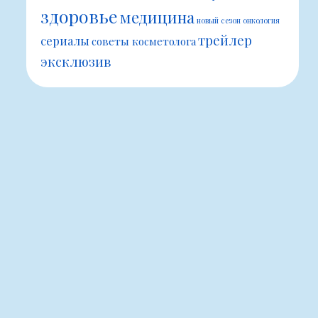
здоровье
медицина
новый сезон
онкология
трейлер
сериалы
советы косметолога
эксклюзив