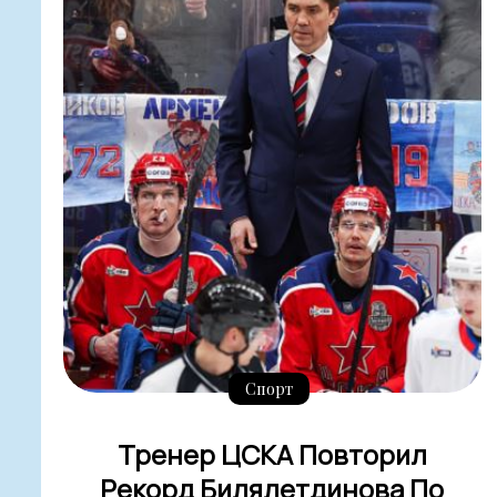
Спорт
Тренер ЦСКА Повторил
Рекорд Билялетдинова По