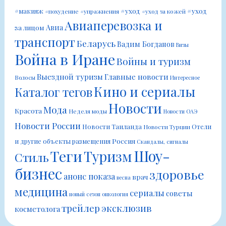
#уход
#уход
#макияж
#похудение
#упражнения
#уход за кожей
Авиаперевозка и
Авиа
за лицом
транспорт
Беларусь
Вадим Богданов
Визы
Война в Иране
Войны и туризм
Выездной туризм
Главные новости
Волосы
Интересное
Кино и сериалы
Каталог тегов
Новости
Мода
Красота
Неделя моды
Новости ОАЭ
Новости России
Новости Таиланда
Отели
Новости Турции
Россия
и другие объекты размещения
Скандалы, сигналы
Шоу-
Теги
Туризм
Стиль
бизнес
здоровье
анонс показа
врач
весна
медицина
сериалы
советы
новый сезон
онкология
трейлер
эксклюзив
косметолога