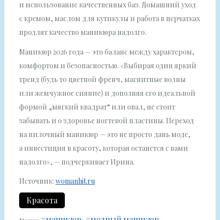
и использование качественных баз. Домашний уход
с кремом, маслом для кутикулы и работа в перчатках
продлят качество маникюра надолго.
Маникюр 2026 года — это баланс между характером,
комфортом и безопасностью. «Выбирая один яркий
тренд (будь то цветной френч, магнитные волны
или жемчужное сияние) и дополняя его идеальной
формой „мягкий квадрат“ или овал, не стоит
забывать и о здоровье ногтевой пластины. Переход
на пилочный маникюр — это не просто дань моде,
а инвестиция в красоту, которая останется с вами
надолго», — подчеркивает Ирина.
Источник:
womanhit.ru
Красота
#маникюр
#модный маникюр
Метки: