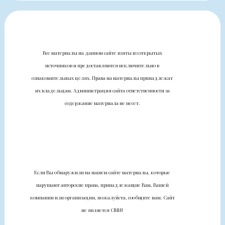
Все материалы на данном сайте взяты из открытых
источников и предоставляются исключительно в
ознакомительных целях. Права на материалы принадлежат
их владельцам. Администрация сайта ответственности за
содержание материала не несет.
Если Вы обнаружили на нашем сайте материалы, которые
нарушают авторские права, принадлежащие Вам, Вашей
компании или организации, пожалуйста, сообщите нам. Сайт
не является СМИ!