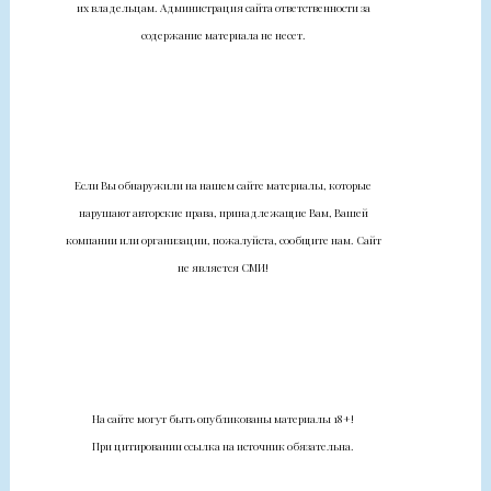
их владельцам. Администрация сайта ответственности за
содержание материала не несет.
Если Вы обнаружили на нашем сайте материалы, которые
нарушают авторские права, принадлежащие Вам, Вашей
компании или организации, пожалуйста, сообщите нам. Сайт
не является СМИ!
На сайте могут быть опубликованы материалы 18+!
При цитировании ссылка на источник обязательна.