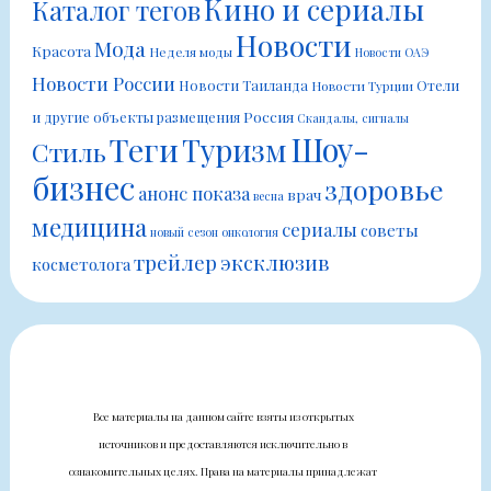
Кино и сериалы
Каталог тегов
Новости
Мода
Красота
Неделя моды
Новости ОАЭ
Новости России
Новости Таиланда
Отели
Новости Турции
Россия
и другие объекты размещения
Скандалы, сигналы
Шоу-
Теги
Туризм
Стиль
бизнес
здоровье
анонс показа
врач
весна
медицина
сериалы
советы
новый сезон
онкология
трейлер
эксклюзив
косметолога
Все материалы на данном сайте взяты из открытых
источников и предоставляются исключительно в
ознакомительных целях. Права на материалы принадлежат