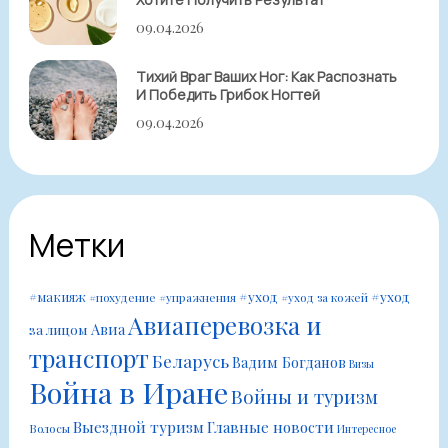
09.04.2026
Тихий Враг Ваших Ног: Как Распознать
И Победить Грибок Ногтей
09.04.2026
Метки
#уход
#уход
#макияж
#похудение
#упражнения
#уход за кожей
Авиаперевозка и
Авиа
за лицом
транспорт
Беларусь
Вадим Богданов
Визы
Война в Иране
Войны и туризм
Выездной туризм
Главные новости
Волосы
Интересное