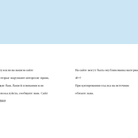
ружили на нашем сайте
На сайте могут быть опубликованы матери
оторые нарушают авторские права,
18+!
ие Вам, Вашей компании или
При цитировании ссылка на источник
 пожалуйста, сообщите нам. Сайт
обязательна.
СМИ!