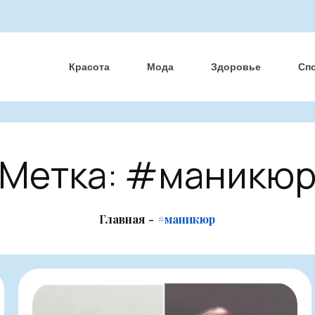
Красота
Мода
Здоровье
Сп
Метка:
#маникю
Главная
#маникюр