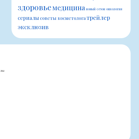
здоровье
медицина
новый сезон
онкология
трейлер
сериалы
советы косметолога
эксклюзив
алы