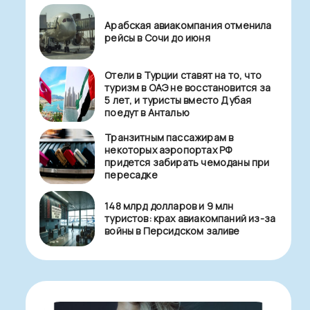
Арабская авиакомпания отменила
рейсы в Сочи до июня
Отели в Турции ставят на то, что
туризм в ОАЭ не восстановится за
5 лет, и туристы вместо Дубая
поедут в Анталью
Транзитным пассажирам в
некоторых аэропортах РФ
придется забирать чемоданы при
пересадке
148 млрд долларов и 9 млн
туристов: крах авиакомпаний из-за
войны в Персидском заливе