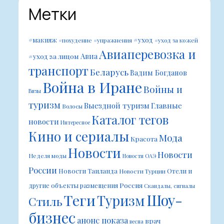
Метки
#уход
#макияж
#похудение
#упражнения
#уход за кожей
Авиаперевозка и
Авиа
#уход за лицом
транспорт
Беларусь
Вадим Богданов
Война в Иране
Войны и
Визы
туризм
Выездной туризм
Главные
Волосы
Каталог тегов
новости
Интересное
Кино и сериалы
Мода
Красота
Новости
Новости
Неделя моды
Новости ОАЭ
России
Новости Таиланда
Отели и
Новости Турции
Россия
другие объекты размещения
Скандалы, сигналы
Шоу-
Теги
Туризм
Стиль
бизнес
анонс показа
врач
весна