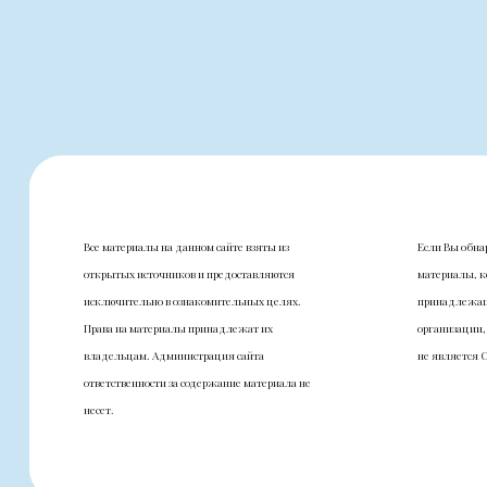
Все материалы на данном сайте взяты из
Если Вы обна
открытых источников и предоставляются
материалы, к
исключительно в ознакомительных целях.
принадлежащ
Права на материалы принадлежат их
организации,
владельцам. Администрация сайта
не является 
ответственности за содержание материала не
несет.