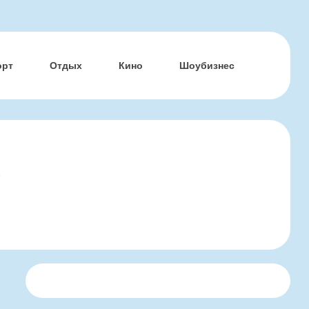
орт
Отдых
Кино
Шоубизнес
р