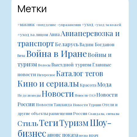
Метки
#уход
#макияж
#похудение
#упражнения
#уход за кожей
Авиаперевозка и
Авиа
#уход за лицом
транспорт
Беларусь
Вадим Богданов
Война в Иране
Войны и
Визы
туризм
Выездной туризм
Главные
Волосы
Каталог тегов
новости
Интересное
Кино и сериалы
Мода
Красота
Новости
Новости
Неделя моды
Новости ОАЭ
России
Новости Таиланда
Отели и
Новости Турции
Россия
другие объекты размещения
Скандалы, сигналы
Шоу-
Теги
Туризм
Стиль
бизнес
анонс показа
врач
весна