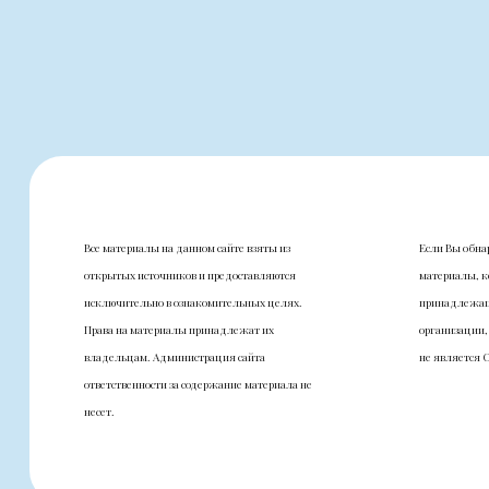
Все материалы на данном сайте взяты из
Если Вы обна
открытых источников и предоставляются
материалы, к
исключительно в ознакомительных целях.
принадлежащ
Права на материалы принадлежат их
организации,
владельцам. Администрация сайта
не является 
ответственности за содержание материала не
несет.