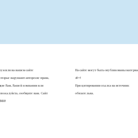
ружили на нашем сайте
На сайте могут быть опубликованы матери
оторые нарушают авторские права,
18+!
ие Вам, Вашей компании или
При цитировании ссылка на источник
 пожалуйста, сообщите нам. Сайт
обязательна.
СМИ!