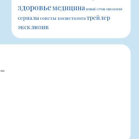
здоровье
медицина
новый сезон
онкология
трейлер
сериалы
советы косметолога
эксклюзив
алы