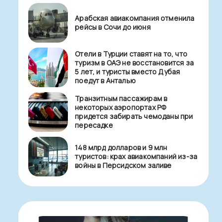
Арабская авиакомпания отменила
рейсы в Сочи до июня
Отели в Турции ставят на то, что
туризм в ОАЭ не восстановится за
5 лет, и туристы вместо Дубая
поедут в Анталью
Транзитным пассажирам в
некоторых аэропортах РФ
придется забирать чемоданы при
пересадке
148 млрд долларов и 9 млн
туристов: крах авиакомпаний из-за
войны в Персидском заливе