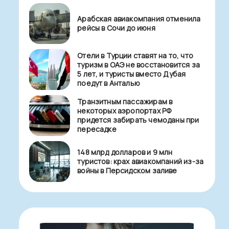
Арабская авиакомпания отменила
рейсы в Сочи до июня
Отели в Турции ставят на то, что
туризм в ОАЭ не восстановится за
5 лет, и туристы вместо Дубая
поедут в Анталью
Транзитным пассажирам в
некоторых аэропортах РФ
придется забирать чемоданы при
пересадке
148 млрд долларов и 9 млн
туристов: крах авиакомпаний из-за
войны в Персидском заливе