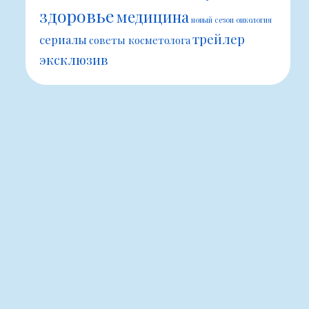
здоровье
медицина
новый сезон
онкология
трейлер
сериалы
советы косметолога
эксклюзив