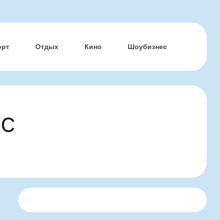
орт
Отдых
Кино
Шоубизнес
ес