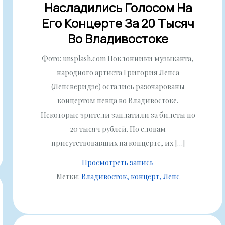
Насладились Голосом На
Его Концерте За 20 Тысяч
Во Владивостоке
Фото: unsplash.com Поклонники музыканта,
народного артиста Григория Лепса
(Лепсверидзе) остались разочарованы
концертом певца во Владивостоке.
Некоторые зрители заплатили за билеты по
20 тысяч рублей. По словам
присутствовавших на концерте, их […]
Просмотреть запись
Метки:
Владивосток
концерт
Лепс