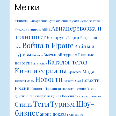
Метки
#уход
#макияж
#похудение
#упражнения
#уход за кожей
Авиаперевозка и
Авиа
#уход за лицом
транспорт
Беларусь
Вадим Богданов
Война в Иране
Войны и
Визы
туризм
Выездной туризм
Главные
Волосы
Каталог тегов
новости
Интересное
Кино и сериалы
Мода
Красота
Новости
Новости
Неделя моды
Новости ОАЭ
России
Новости Таиланда
Отели и
Новости Турции
Россия
другие объекты размещения
Скандалы, сигналы
Шоу-
Теги
Туризм
Стиль
бизнес
анонс показа
врач
весна