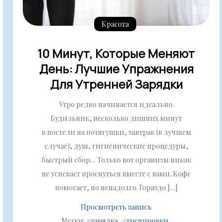
Красота
10 Минут, Которые Меняют
День: Лучшие Упражнения
Для Утренней Зарядки
Утро редко начинается идеально.
Будильник, несколько лишних минут
в постели на потягушки, завтрак (в лучшем
случае), душ, гигиенические процедуры,
быстрый сбор… Только вот организм никак
не успевает проснуться вместе с вами. Кофе
помогает, но ненадолго. Гораздо […]
Просмотреть запись
Метки:
#зарядка
#тренировки