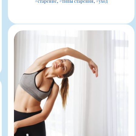
#старение
#типы старения
#уход