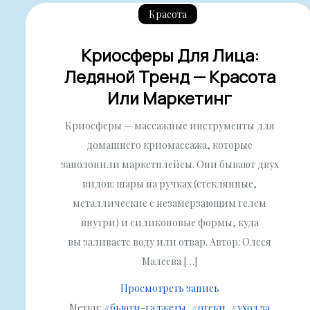
Красота
Криосферы Для Лица:
Ледяной Тренд — Красота
Или Маркетинг
Криосферы — массажные инструменты для
домашнего криомассажа, которые
заполонили маркетплейсы. Они бывают двух
видов: шары на ручках (стеклянные,
металлические с незамерзающим гелем
внутри) и силиконовые формы, куда
вы заливаете воду или отвар. Автор: Олеся
Малеева […]
Просмотреть запись
Метки:
#бьюти-гаджеты
#отеки
#уход за