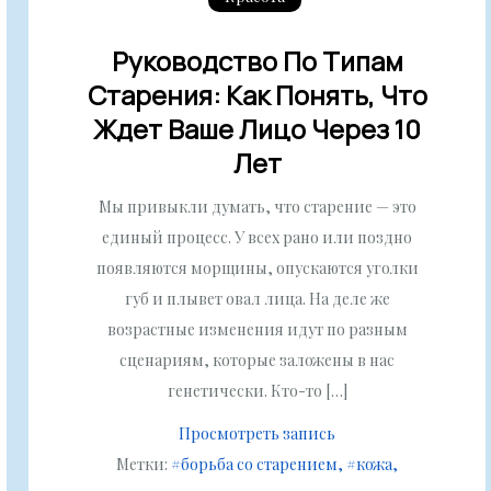
Руководство По Типам
Старения: Как Понять, Что
Ждет Ваше Лицо Через 10
Лет
Мы привыкли думать, что старение — это
единый процесс. У всех рано или поздно
появляются морщины, опускаются уголки
губ и плывет овал лица. На деле же
возрастные изменения идут по разным
сценариям, которые заложены в нас
генетически. Кто-то […]
Просмотреть запись
Метки:
#борьба со старением
#кожа