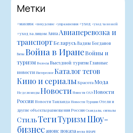
Метки
#уход
#макияж
#похудение
#упражнения
#уход за кожей
Авиаперевозка и
Авиа
#уход за лицом
транспорт
Беларусь
Вадим Богданов
Война в Иране
Войны и
Визы
туризм
Выездной туризм
Главные
Волосы
Каталог тегов
новости
Интересное
Кино и сериалы
Мода
Красота
Новости
Новости
Неделя моды
Новости ОАЭ
России
Новости Таиланда
Отели и
Новости Турции
Россия
другие объекты размещения
Скандалы, сигналы
Шоу-
Теги
Туризм
Стиль
бизнес
анонс показа
врач
весна