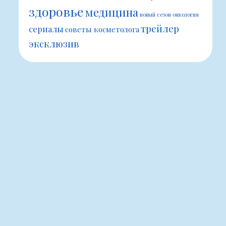
здоровье
медицина
новый сезон
онкология
трейлер
сериалы
советы косметолога
эксклюзив