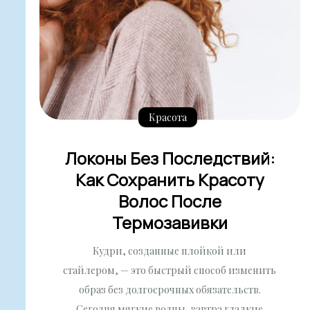
Красота
Локоны Без Последствий:
Как Сохранить Красоту
Волос После
Термозавивки
Кудри, созданные плойкой или
стайлером, — это быстрый способ изменить
образ без долгосрочных обязательств.
Сегодня мягкие волны, завтра гладкие