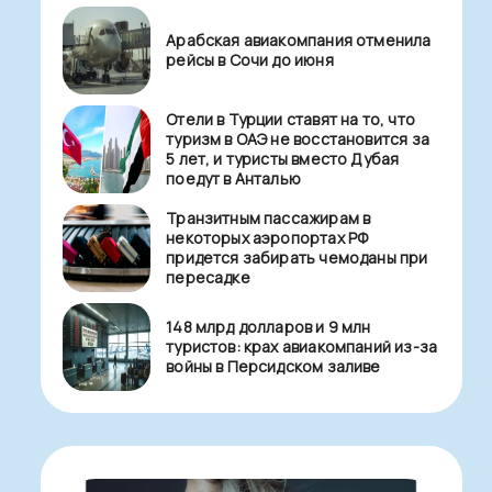
Арабская авиакомпания отменила
рейсы в Сочи до июня
Отели в Турции ставят на то, что
туризм в ОАЭ не восстановится за
5 лет, и туристы вместо Дубая
поедут в Анталью
Транзитным пассажирам в
некоторых аэропортах РФ
придется забирать чемоданы при
пересадке
148 млрд долларов и 9 млн
туристов: крах авиакомпаний из-за
войны в Персидском заливе