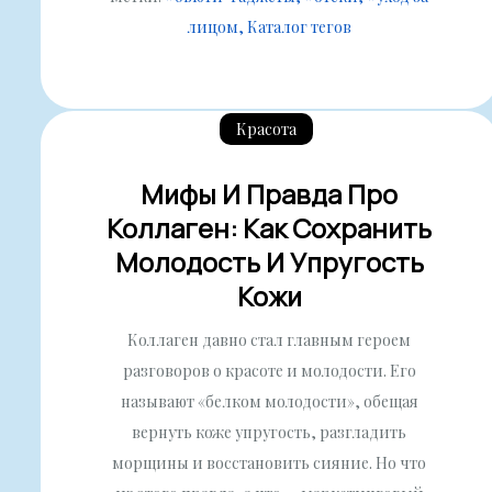
лицом
Каталог тегов
Красота
Мифы И Правда Про
Коллаген: Как Сохранить
Молодость И Упругость
Кожи
Коллаген давно стал главным героем
разговоров о красоте и молодости. Его
называют «белком молодости», обещая
вернуть коже упругость, разгладить
морщины и восстановить сияние. Но что