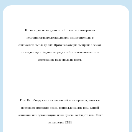
Все материалы на данном сайте взяты из открытых
источников и предоставляются исключительно в
ознакомительных целях. Права на материалы принадлежат
их владельцам. Администрация сайта ответственности за
содержание материала не несет.
Если Вы обнаружили на нашем сайте материалы, которые
нарушают авторские права, принадлежащие Вам, Вашей
компании или организации, пожалуйста, сообщите нам. Сайт
не является СМИ!