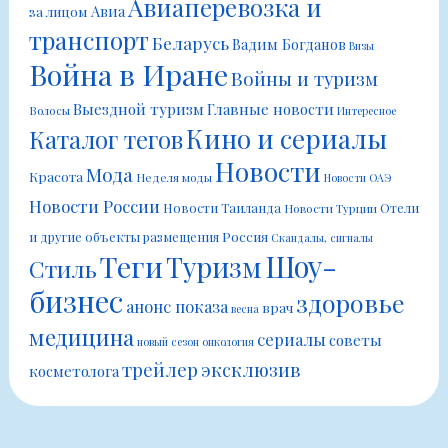
Авиаперевозка и
Авиа
за лицом
транспорт
Беларусь
Вадим Богданов
Визы
Война в Иране
Войны и туризм
Выездной туризм
Главные новости
Волосы
Интересное
Кино и сериалы
Каталог тегов
Новости
Мода
Красота
Неделя моды
Новости ОАЭ
Новости России
Новости Таиланда
Отели
Новости Турции
Россия
и другие объекты размещения
Скандалы, сигналы
Шоу-
Теги
Туризм
Стиль
бизнес
здоровье
анонс показа
врач
весна
медицина
сериалы
советы
новый сезон
онкология
трейлер
эксклюзив
косметолога