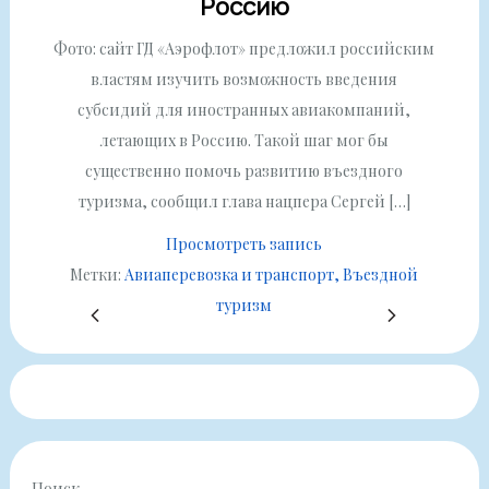
Россию
Фото: сайт ГД «Аэрофлот» предложил российским
властям изучить возможность введения
субсидий для иностранных авиакомпаний,
летающих в Россию. Такой шаг мог бы
существенно помочь развитию въездного
туризма, сообщил глава нацпера Сергей […]
Просмотреть запись
Метки:
Авиаперевозка и транспорт
Въездной
Пагинация
туризм
1
2
3
4
…
13
записей
Поиск