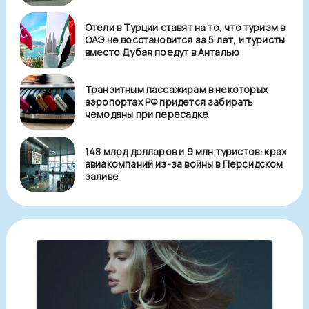
Отели в Турции ставят на то, что туризм в
ОАЭ не восстановится за 5 лет, и туристы
вместо Дубая поедут в Анталью
Транзитным пассажирам в некоторых
аэропортах РФ придется забирать
чемоданы при пересадке
148 млрд долларов и 9 млн туристов: крах
авиакомпаний из-за войны в Персидском
заливе