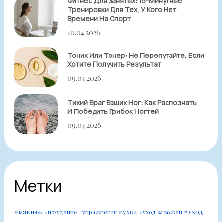
Фитнес Для Занятых: 15-Минутные
Тренировки Для Тех, У Кого Нет
Времени На Спорт
10.04.2026
Тоник Или Тонер: Не Перепутайте, Если
Хотите Получить Результат
09.04.2026
Тихий Враг Ваших Ног: Как Распознать
И Победить Грибок Ногтей
09.04.2026
Метки
#уход
#уход
#макияж
#похудение
#упражнения
#уход за кожей